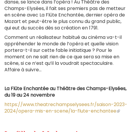
danse, se lance dans l’opéra ! Au Théâtre des
Champs-Elysées, il fait ses premiers pas de metteur
en scène avec La Flûte Enchantée, dernier opéra de
Mozart et peut-être le plus connu du grand public,
qui eut du succès dès sa création en 1791.
Comment un réalisateur habitué au cinéma va-t-il
appréhender le monde de l’opéra et quelle vision
portera-t-il sur cette fable initiatique ? Pour le
moment on ne sait rien de ce que sera sa mise en
scène, si ce n’est qu’il la voudrait spectaculaire.
Affaire à suivre…
La Flûte Enchantée au Théâtre des Champs-Elysées,
du 19 au 24 novembre
https://www.theatrechampselysees.fr/saison-2023-
2024/opera-mis-en-scene/la-flute-enchantee
(le
lien
est
extern