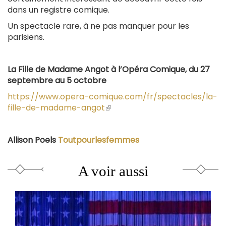
dans un registre comique.
Un spectacle rare, à ne pas manquer pour les
parisiens.
La Fille de Madame Angot à l’Opéra Comique, du 27
septembre au 5 octobre
https://www.opera-comique.com/fr/spectacles/la-
fille-de-madame-angot
(le
lien
est
Allison Poels
Toutpourlesfemmes
externe)
A voir aussi