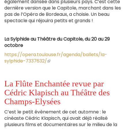
également dansée dans plusieurs pays. C’est cette
dernière version que le Capitole, marchant dans les
pas de l’Opéra de Bordeaux, a choisie. Un beau
spectacle qui réjouira petits et grands !
La Sylphide au Théâtre du Capitole, du 20 au 29
octobre
https://opera.toulouse.fr/agenda/ballets/la-
sylphide-7337632/
(le
lien
est
externe)
La Flûte Enchantée revue par
Cédric Klapisch au Théâtre des
Champs-Elysées
C’est le petit évènement de cet automne : le
cinéaste Cédric Klapisch, qui avait déjà réalisé
plusieurs films et documentaires sur le milieu de la