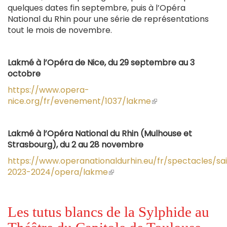
quelques dates fin septembre, puis à l’Opéra
National du Rhin pour une série de représentations
tout le mois de novembre.
Lakmé à l’Opéra de Nice, du 29 septembre au 3
octobre
https://www.opera-
nice.org/fr/evenement/1037/lakme
(le
lien
est
Lakmé à l’Opéra National du Rhin (Mulhouse et
externe)
Strasbourg), du 2 au 28 novembre
https://www.operanationaldurhin.eu/fr/spectacles/sa
2023-2024/opera/lakme
(le
lien
est
externe)
Les tutus blancs de la Sylphide au