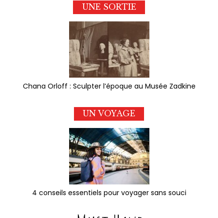
UNE SORTIE
Chana Orloff : Sculpter l’époque au Musée Zadkine
UN VOYAGE
4 conseils essentiels pour voyager sans souci