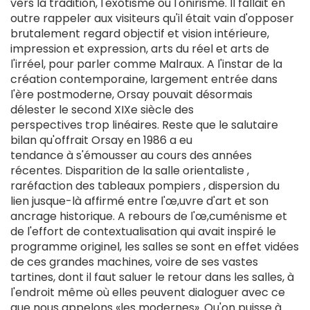
vers la tradition, l'exotisme ou l'onirisme. Il fallait en
outre rappeler aux visiteurs qu'il était vain d'opposer
brutalement regard objectif et vision intérieure,
impression et expression, arts du réel et arts de
l'irréel, pour parler comme Malraux. A l'instar de la
création contemporaine, largement entrée dans
l'ère postmoderne, Orsay pouvait désormais
délester le second XIXe siècle des
perspectives trop linéaires. Reste que le salutaire
bilan qu'offrait Orsay en 1986 a eu
tendance à s'émousser au cours des années
récentes. Disparition de la salle orientaliste ,
raréfaction des tableaux pompiers , dispersion du
lien jusque-là affirmé entre l'œ,uvre d'art et son
ancrage historique. A rebours de l'œ,cuménisme et
de l'effort de contextualisation qui avait inspiré le
programme originel, les salles se sont en effet vidées
de ces grandes machines, voire de ses vastes
tartines, dont il faut saluer le retour dans les salles, à
l'endroit même où elles peuvent dialoguer avec ce
que nous appelons «les modernes». Qu'on puisse à