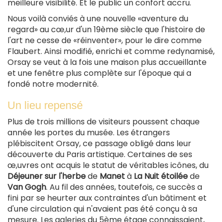
meilleure visibilité. Et le public un confort accru.
Nous voilà conviés à une nouvelle «aventure du
regard» au cœ,ur d'un 19ème siècle que l'histoire de
l'art ne cesse de «réinventer», pour le dire comme
Flaubert. Ainsi modifié, enrichi et comme redynamisé,
Orsay se veut à la fois une maison plus accueillante
et une fenêtre plus complète sur l'époque qui a
fondé notre modernité.
Un lieu repensé
Plus de trois millions de visiteurs poussent chaque
année les portes du musée. Les étrangers
plébiscitent Orsay, ce passage obligé dans leur
découverte du Paris artistique. Certaines de ses
œ,uvres ont acquis le statut de véritables icônes, du
Déjeuner sur l'herbe
de
Manet
à
La Nuit étoilée
de
Van Gogh
. Au fil des années, toutefois, ce succès a
fini par se heurter aux contraintes d'un bâtiment et
d'une circulation qui n'avaient pas été conçu à sa
mesure. Les galeries du 5ème étage connaissaient,