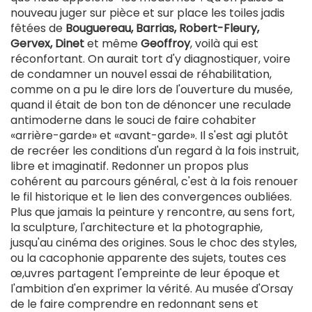
nouveau juger sur pièce et sur place les toiles jadis
fêtées de
Bouguereau, Barrias, Robert-Fleury,
Gervex, Dinet
et même
Geoffroy
, voilà qui est
réconfortant. On aurait tort d'y diagnostiquer, voire
de condamner un nouvel essai de réhabilitation,
comme on a pu le dire lors de l'ouverture du musée,
quand il était de bon ton de dénoncer une reculade
antimoderne dans le souci de faire cohabiter
«arrière-garde» et «avant-garde». Il s'est agi plutôt
de recréer les conditions d'un regard à la fois instruit,
libre et imaginatif. Redonner un propos plus
cohérent au parcours général, c'est à la fois renouer
le fil historique et le lien des convergences oubliées.
Plus que jamais la peinture y rencontre, au sens fort,
la sculpture, l'architecture et la photographie,
jusqu'au cinéma des origines. Sous le choc des styles,
ou la cacophonie apparente des sujets, toutes ces
œ,uvres partagent l'empreinte de leur époque et
l'ambition d'en exprimer la vérité. Au musée d'Orsay
de le faire comprendre en redonnant sens et