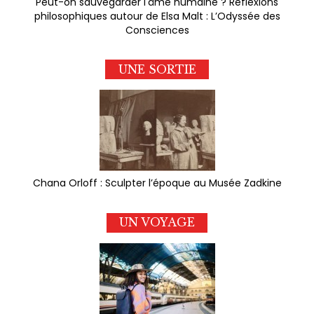
Peut-on sauvegarder l'âme humaine ? Réflexions
philosophiques autour de Elsa Malt : L’Odyssée des
Consciences
UNE SORTIE
Chana Orloff : Sculpter l’époque au Musée Zadkine
UN VOYAGE