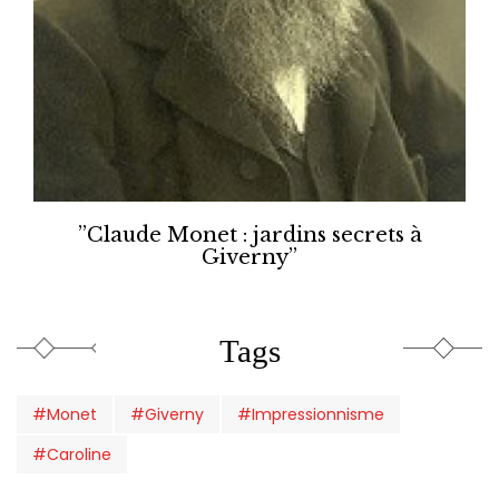
”Claude Monet : jardins secrets à
Giverny”
Tags
#Monet
#Giverny
#Impressionnisme
#Caroline