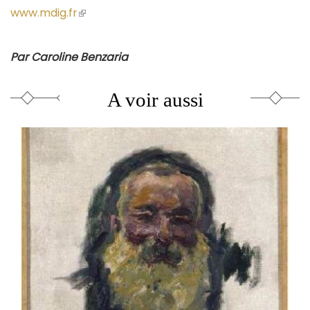
www.mdig.fr
(le
lien
est
Par Caroline Benzaria
externe)
A voir aussi