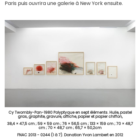
Paris puis ouvrira une galerie à New York ensuite.
Cy Twombly-Pan-1980 Polyptyque en sept éléments. Huile, pastel
gras, graphite, gravure, affiche, papier et papier chiffon,
38,4 × 47,5 cm ; 59 × 59 cm ; 76 × 56,5 cm ; 133 × 159 cm ; 70 × 48,7
cm ; 70 × 48,7 cm ; 65,7 × 50,2cm
FNAC 2013 - 0244 (1 à 7). Donation Yvon Lambert en 2012