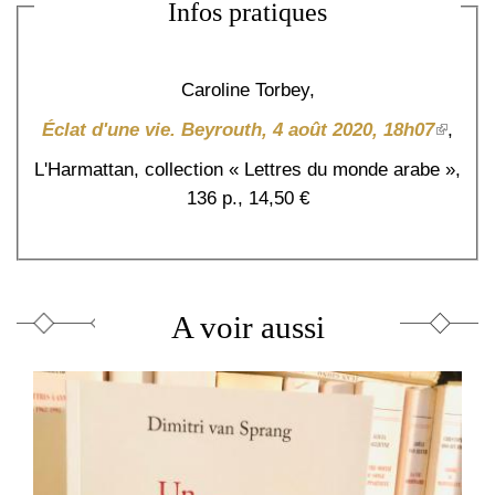
Infos pratiques
Caroline Torbey,
(le
Éclat d'une vie. Beyrouth, 4 août 2020, 18h07
,
lien
L'Harmattan, collection « Lettres du monde arabe »,
est
extern
136 p., 14,50 €
A voir aussi