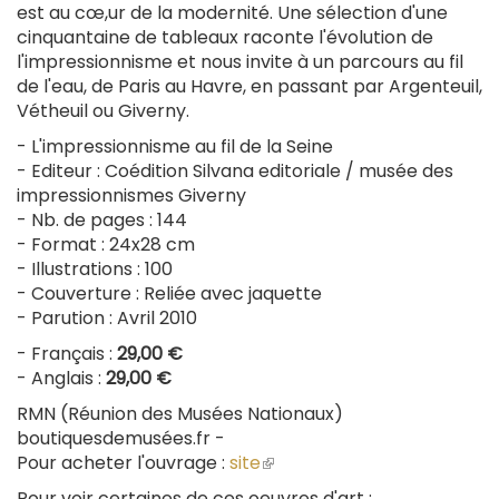
est au cœ,ur de la modernité. Une sélection d'une
cinquantaine de tableaux raconte l'évolution de
l'impressionnisme et nous invite à un parcours au fil
de l'eau, de Paris au Havre, en passant par Argenteuil,
Vétheuil ou Giverny.
- L'impressionnisme au fil de la Seine
- Editeur : Coédition Silvana editoriale / musée des
impressionnismes Giverny
- Nb. de pages : 144
- Format : 24x28 cm
- Illustrations : 100
- Couverture : Reliée avec jaquette
- Parution : Avril 2010
- Français :
29,00 €
- Anglais :
29,00 €
RMN (Réunion des Musées Nationaux)
boutiquesdemusées.fr -
Pour acheter l'ouvrage :
site
(le
lien
Pour voir certaines de ces oeuvres d'art :