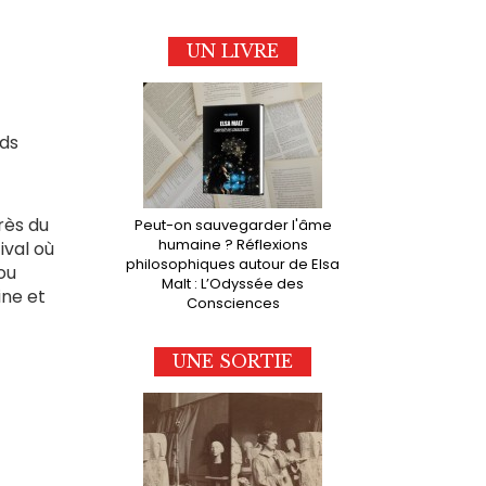
UN LIVRE
ids
rès du
Peut-on sauvegarder l'âme
humaine ? Réflexions
ival où
philosophiques autour de Elsa
 ou
Malt : L’Odyssée des
ine et
Consciences
UNE SORTIE