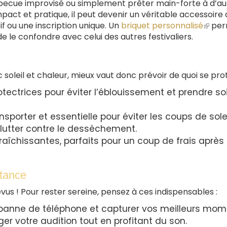
rbecue improvisé ou simplement prêter main-forte à d’au
ompact et pratique, il peut devenir un véritable accessoire
if ou une inscription unique. Un
briquet personnalisé
(le
per
de le confondre avec celui des autres festivaliers.
lien
est
exter
c soleil et chaleur, mieux vaut donc prévoir de quoi se pro
rotectrices pour éviter l’éblouissement et prendre so
nsporter et essentielle pour éviter les coups de solei
lutter contre le dessèchement.
raîchissantes, parfaits pour un coup de frais après
stance
révus ! Pour rester sereine, pensez à ces indispensables :
a panne de téléphone et capturer vos meilleurs mom
er votre audition tout en profitant du son.