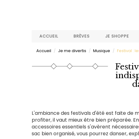
Aller
au
contenu
principal
ACCUEIL
BRÈVES
JE SHOPPE
Accueil
Je me divertis
Musique
Festival :
Festiv
indis
d
L'ambiance des festivals d'été est faite de 
profiter, il vaut mieux être bien préparée. Ent
accessoires essentiels s'avèrent nécessaire
sac bien organisé, vous pourrez danser, exp