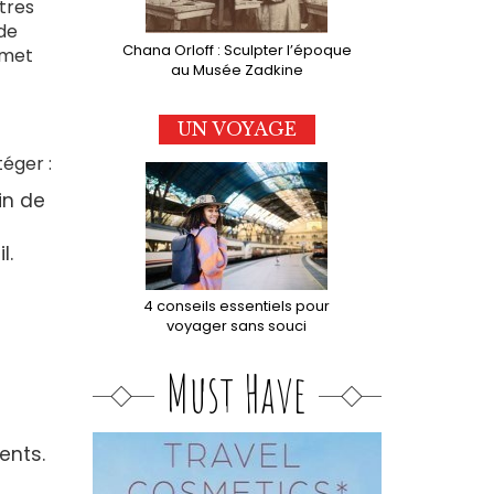
tres
 de
Chana Orloff : Sculpter l’époque
met
au Musée Zadkine
ne)
UN VOYAGE
téger :
in de
l.
4 conseils essentiels pour
voyager sans souci
Must Have
ents.