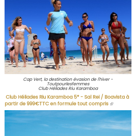
Cap Vert, la destination évasion de l'hiver -
Toutpourlesfemmes
Club Héliades Riu Karamboa
Club Héliades Riu Karamboa 5* - Sal Rei / Boavista à
partir de 999€TTC en formule tout compris
(le
lien
est
externe)