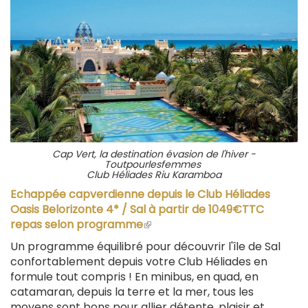
Cap Vert, la destination évasion de l'hiver -
Toutpourlesfemmes
Club Héliades Riu Karamboa
Echappée capverdienne depuis le Club Héliades
Oasis Belorizonte 4* / Sal à partir de 1049€TTC
repas selon programme
(le
lien
Un programme équilibré pour découvrir l'île de Sal
est
confortablement depuis votre Club Héliades en
externe)
formule tout compris ! En minibus, en quad, en
catamaran, depuis la terre et la mer, tous les
moyens sont bons pour allier détente, plaisir et