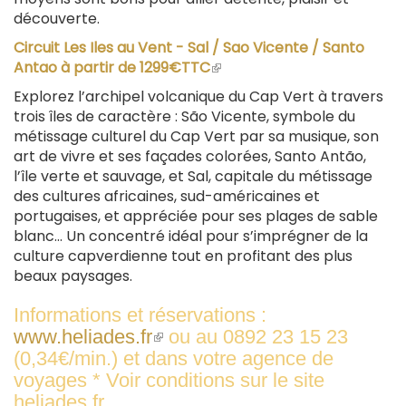
découverte.
Circuit Les Iles au Vent - Sal / Sao Vicente / Santo
Antao à partir de 1299€TTC
(le
lien
Explorez l’archipel volcanique du Cap Vert à travers
est
trois îles de caractère : São Vicente, symbole du
externe)
métissage culturel du Cap Vert par sa musique, son
art de vivre et ses façades colorées, Santo Antão,
l’île verte et sauvage, et Sal, capitale du métissage
des cultures africaines, sud-américaines et
portugaises, et appréciée pour ses plages de sable
blanc… Un concentré idéal pour s’imprégner de la
culture capverdienne tout en profitant des plus
beaux paysages.
Informations et réservations :
www.heliades.fr
(le
ou au 0892 23 15 23
(0,34€/min.) et dans votre agence de
lien
voyages * Voir conditions sur le site
est
heliades.fr.
externe)