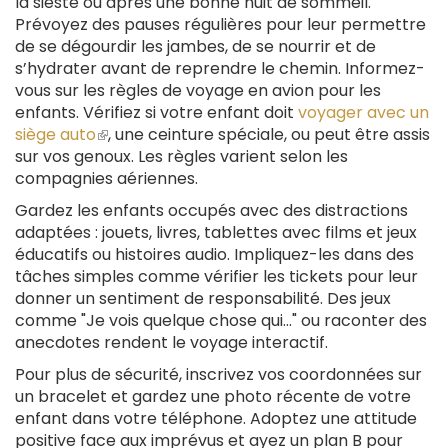
la sieste ou après une bonne nuit de sommeil.
Prévoyez des pauses régulières pour leur permettre
de se dégourdir les jambes, de se nourrir et de
s’hydrater avant de reprendre le chemin. Informez-
vous sur les règles de voyage en avion pour les
enfants. Vérifiez si votre enfant doit
voyager avec un
siège auto
(le
, une ceinture spéciale, ou peut être assis
sur vos genoux. Les règles varient selon les
lien
compagnies aériennes.
est
externe)
Gardez les enfants occupés avec des distractions
adaptées : jouets, livres, tablettes avec films et jeux
éducatifs ou histoires audio. Impliquez-les dans des
tâches simples comme vérifier les tickets pour leur
donner un sentiment de responsabilité. Des jeux
comme "Je vois quelque chose qui..." ou raconter des
anecdotes rendent le voyage interactif.
Pour plus de sécurité, inscrivez vos coordonnées sur
un bracelet et gardez une photo récente de votre
enfant dans votre téléphone. Adoptez une attitude
positive face aux imprévus et ayez un plan B pour