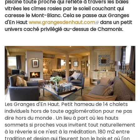
piscine toute proche qui reflète à travers les baies
vitrées les cîmes rosies par le soleil couchant qui
caresse le Mont-Blanc. Cela se passe aux Granges
d'En Haut
www.grangesdenhaut.com
(le
dans un petit
univers caché privilégié au-dessus de Chamonix.
lien
est
externe)
Les Granges d'En Haut. Petit hameau de 14 chalets
individuels hors de toute agglomération pour ne pas
dire hors du monde . Un lieu à part où les hauts
sommets si proches vous invitent tout naturellement
à la rêverie si ce n'est à la méditation. 180 m2 entre
tradition et design qui fleurent bon le bois et où l'on