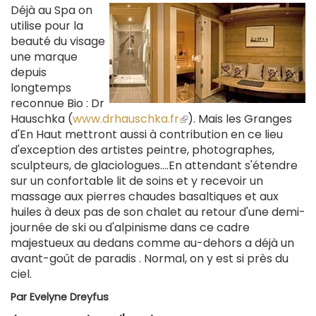
Déjà au Spa on
utilise pour la
beauté du visage
une marque
depuis
longtemps
reconnue Bio : Dr
Hauschka (
www.drhauschka.fr
(le
). Mais les Granges
d'En Haut mettront aussi à contribution en ce lieu
lien
d'exception des artistes peintre, photographes,
est
sculpteurs, de glaciologues....En attendant s'étendre
externe)
sur un confortable lit de soins et y recevoir un
massage aux pierres chaudes basaltiques et aux
huiles à deux pas de son chalet au retour d'une demi-
journée de ski ou d'alpinisme dans ce cadre
majestueux au dedans comme au-dehors a déjà un
avant-goût de paradis . Normal, on y est si près du
ciel.
Par
Evelyne Dreyfus