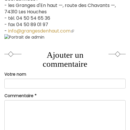
- les Granges d'En haut —, route des Chavants —,
74310 Les Houches
- tél. 04 50 54 65 36
- fax 04 50 89 01 97
-
info@grangesdenhaut.com
(le
lien
est
externe)
Ajouter un
commentaire
Votre nom
Commentaire
*