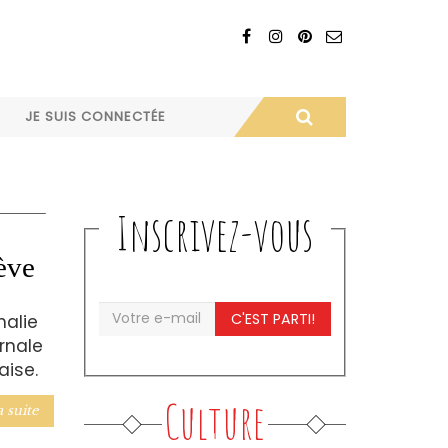
JE SUIS CONNECTÉE
Inscrivez-vous
ève
C'EST PARTI!
halie
rnale
aise.
Culture
a suite