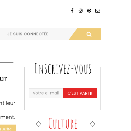
JE SUIS CONNECTÉE
Inscrivez-vous
ur
C'EST PARTI!
nt leur
ement.
Culture
a suite