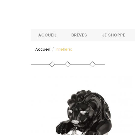
Aller
au
contenu
principal
ACCUEIL
BRÈVES
JE SHOPPE
Accueil
mellerio