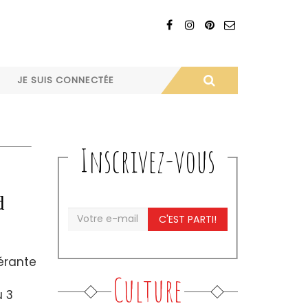
JE SUIS CONNECTÉE
Inscrivez-vous
d
C'EST PARTI!
nérante
Culture
u 3