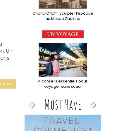
Chana Orloff : Sculpter l’époque
au Musée Zadkine
UN VOYAGE
a
n. Un
ions
4 conseils essentiels pour
a suite
voyager sans souci
Must Have