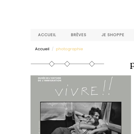
Aller
au
contenu
principal
ACCUEIL
BRÈVES
JE SHOPPE
Accueil
photographie