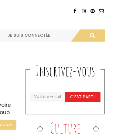
JE SUIS CONNECTÉE
Inscrivez-vous
C'EST PARTI!
oire
oup.
Culture
a suite