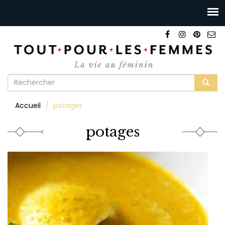
Formulaire
de
Rechercher
Accueil
potages
recherche
potages