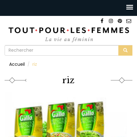
Formulaire
de
Rechercher
Accueil
riz
recherche
riz