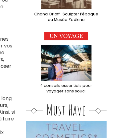
te
Chana Orloff : Sculpter l’époque
au Musée Zadkine
UN VOYAGE
ines
er vos
ne
s,
poser
4 conseils essentiels pour
voyager sans souci
 long
Must Have
urs,
nsi, si
 faire
ix