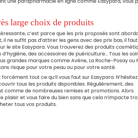
ssant une parapharmacie en ligne comme Easypara, vous 
rès large choix de produits
éressante, c’est parce que les prix proposés sont aborda
il ne suffit pas d’attirer les gens avec des prix bas, il faut
s sur le site Easypara. Vous trouverez des produits cosméti
d’hygiène, des accessoires de puériculture… Tous les soi
s plus grandes marques comme Avène, La Roche-Posay ou P
 sans risque pour votre peau ou pour votre santé.
 forcément tout ce qu’il vous faut sur Easypara. N’hésitez
couvrir tous les produits disponibles. Régulièrement, des
out comme de nombreuses remises et promotions. Alors
re plaisir et vous faire du bien sans que cela n’impacte tr
eter tous vos produits.