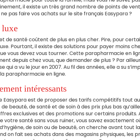
nement, il existe un très grand nombre de points de ven
ne pas faire vos achats sur le site français Easypara ?
 luxe
 et de santé coûtent de plus en plus cher. Pire, pour certa
e. Pourtant, il existe des solutions pour payer moins ch
ue vous devez vous tourner. Cette parapharmacie en lig
ment depuis chez vous, que demander de plus ? Par ailleur
n
qui a vu le jour en 2007. Au fil des années, elle a su s’im
 la parapharmacie en ligne.
terne)
rement intéressants
e Easypara est de proposer des tarifs compétitifs tout au
de beauté, de santé et de soin à des prix plus bas qu’aille
fres exclusives et des promotions sur certains produits. Ai
e votre santé sans vous ruiner, vous savez exactement où
’hygiène, de soin ou de beauté, on cherche avant tout la
and on fait ses achats dans des magasins physiques, les pr