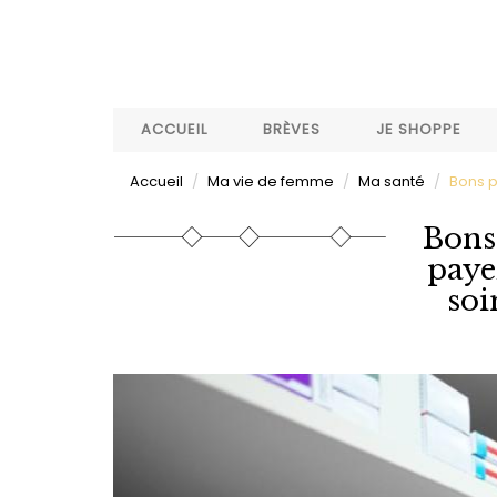
Aller
au
contenu
principal
ACCUEIL
BRÈVES
JE SHOPPE
Accueil
Ma vie de femme
Ma santé
Bons p
Bons
paye
soi