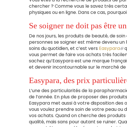
chercher ? Comme vous le savez très certai
physiques ou en ligne. Dans ce cas, pourquoi 
Se soigner ne doit pas être un
De nos jours, les produits de beauté, de soin
personnes se soigner est même devenu un lux
soins du quotidien, et c’est vers
Easypara
(le
q
vous permet de faire vos achats très facile
lie
sachez qu’Easypara est une marque française 
est
et devenir incontournable sur le marché de
ex
Easypara, des prix particuliè
L’une des particularités de la parapharmaci
de l’année. En plus de proposer des produits 
Easypara met aussi à votre disposition des of
vous voulez prendre soin de votre peau ou d
vos achats. Quand on cherche des produits d
qualité, mais sans pour autant se ruiner. Qu