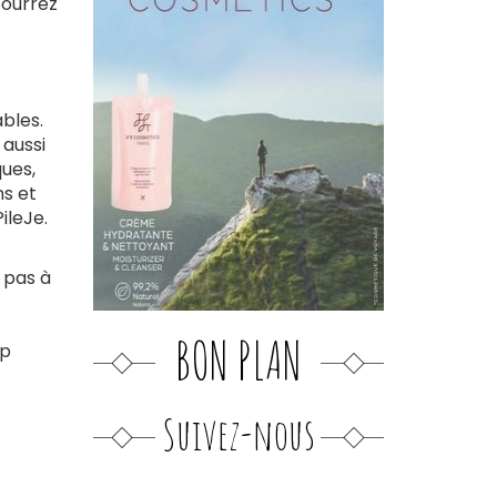
pourrez
bles.
 aussi
ques,
ns et
ileJe.
 pas à
BON PLAN
op
Suivez-nous