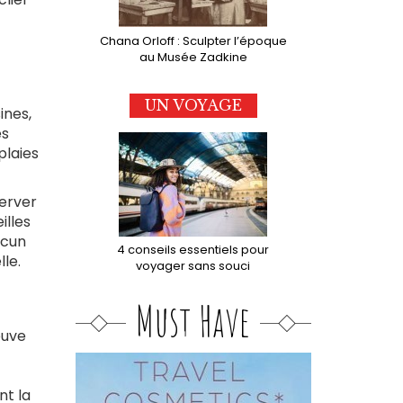
Chana Orloff : Sculpter l’époque
au Musée Zadkine
UN VOYAGE
ines,
es
plaies
server
illes
ucun
4 conseils essentiels pour
le.
voyager sans souci
Must Have
euve
nt la