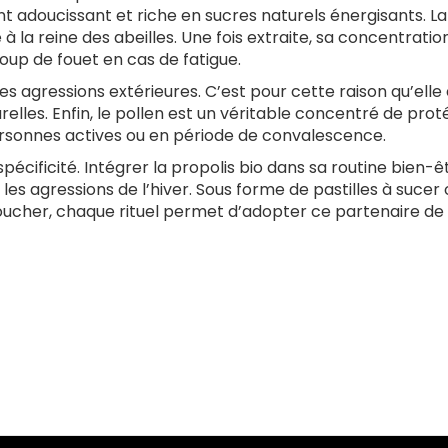
ent adoucissant et riche en sucres naturels énergisants. L
 la reine des abeilles. Une fois extraite, sa concentratio
up de fouet en cas de fatigue.
des agressions extérieures. C’est pour cette raison qu’elle
urelles. Enfin, le pollen est un véritable concentré de prot
 personnes actives ou en période de convalescence.
écificité. Intégrer la propolis bio dans sa routine bien-ê
les agressions de l’hiver. Sous forme de pastilles à sucer
oucher, chaque rituel permet d’adopter ce partenaire de