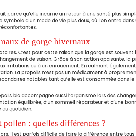
duit parce qu’elle incarne un retour à une santé plus simpl
le symbole d’un mode de vie plus doux, où l’on entre dans
réconfortantes.
s maux de gorge hivernaux
piratoires. C’est pour cette raison que la gorge est souvent 
hangement de saison. Grâce à son action apaisante, la p
aux irritations ou à un enrouement. En calmant également
piration. La propolis n’est pas un médicament à propreme
 secondaires notables tant qu’elle est consommée dans le
ropolis bio accompagne aussi l’organisme lors des chang
ntation équilibrée, d’un sommeil réparateur et d’une bon
e au quotidien.
t pollen : quelles différences ?
. Il est parfois difficile de faire la différence entre tous 