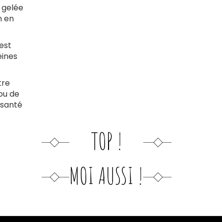
a gelée
n en
 est
éines
tre
 ou de
 santé
TOP !
MOI AUSSI !