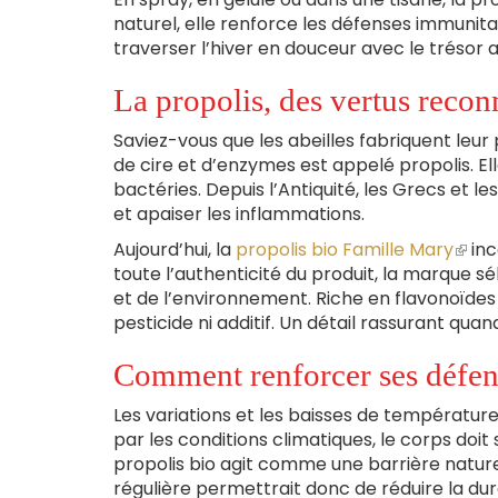
naturel, elle renforce les défenses immunita
traverser l’hiver en douceur avec le trésor a
La propolis, des vertus recon
Saviez-vous que les abeilles fabriquent leu
de cire et d’enzymes est appelé propolis. Elle
bactéries. Depuis l’Antiquité, les Grecs et l
et apaiser les inflammations.
Aujourd’hui, la
propolis bio Famille Mary
(le
inc
toute l’authenticité du produit, la marque 
lien
et de l’environnement. Riche en flavonoïdes 
est
pesticide ni additif. Un détail rassurant qu
exte
Comment renforcer ses défens
Les variations et les baisses de température
par les conditions climatiques, le corps doit 
propolis bio agit comme une barrière natur
régulière permettrait donc de réduire la dur