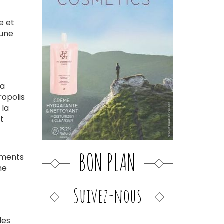
e et
 une
la
ropolis
 la
nt
BON PLAN
ements
ne
Suivez-nous
les