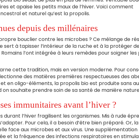
ires et apaise les petits maux de l’hiver. Voici comment
ncestral et naturel qu’est la propolis.
nues depuis des millénaires
r propre bouclier contre les microbes ? Ce mélange de rés
 sert à tapisser l’intérieur de la ruche et à la protéger d
es Romains l’ont intégrée à leurs remèdes pour soigner les 
arne cette tradition, mais en version moderne. Pour con
sélectionne des matières premières respectueuses des abe
et en oligo-éléments, la propolis bio est produite sans a
and on souhaite prendre soin de sa santé de manière naturel
rne)
es immunitaires avant l’hiver ?
s durant l’hiver fragilisent les organismes. Mis à rude épr
s’adapter. Pour cela, il a besoin d’être bien préparé. Or, la
elle face aux microbes et aux virus. Une supplémentation
ée et la fréquence des infections respiratoires en stimula