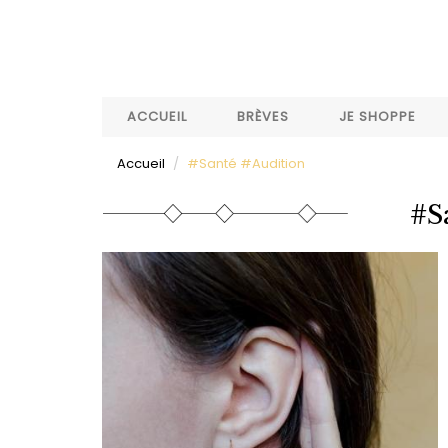
Aller
au
contenu
principal
ACCUEIL
BRÈVES
JE SHOPPE
Accueil
#Santé #Audition
#S