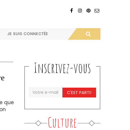
JE SUIS CONNECTÉE
Inscrivez-vous
re
C'EST PARTI!
me que
 on
Culture