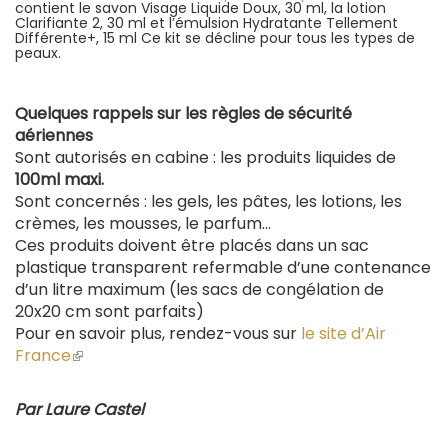
contient le savon Visage Liquide Doux, 30 ml, la lotion
lien
Clarifiante 2, 30 ml et l’émulsion Hydratante Tellement
est
Différente+, 15 ml Ce kit se décline pour tous les types de
externe)
peaux.
Quelques rappels sur les règles de sécurité
aériennes
Sont autorisés en cabine : les produits liquides de
100ml maxi.
Sont concernés : les gels, les pâtes, les lotions, les
crèmes, les mousses, le parfum…
Ces produits doivent être placés dans un sac
plastique transparent refermable d’une contenance
d’un litre maximum (les sacs de congélation de
20x20 cm sont parfaits)
Pour en savoir plus, rendez-vous sur
le site d’Air
France
(le
lien
est
Par Laure Castel
externe)