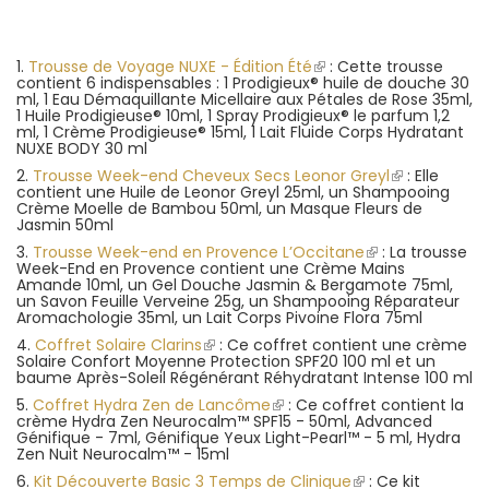
1.
Trousse de Voyage NUXE - Édition Été
(le
: Cette trousse
contient 6 indispensables : 1 Prodigieux® huile de douche 30
lien
ml, 1 Eau Démaquillante Micellaire aux Pétales de Rose 35ml,
est
1 Huile Prodigieuse® 10ml, 1 Spray Prodigieux® le parfum 1,2
externe)
ml, 1 Crème Prodigieuse® 15ml, 1 Lait Fluide Corps Hydratant
NUXE BODY 30 ml
2.
Trousse Week-end Cheveux Secs Leonor Greyl
(le
: Elle
contient une Huile de Leonor Greyl 25ml, un Shampooing
lien
Crème Moelle de Bambou 50ml, un Masque Fleurs de
est
Jasmin 50ml
externe)
3.
Trousse Week-end en Provence L’Occitane
(le
: La trousse
Week-End en Provence contient une Crème Mains
lien
Amande 10ml, un Gel Douche Jasmin & Bergamote 75ml,
est
un Savon Feuille Verveine 25g, un Shampooing Réparateur
externe)
Aromachologie 35ml, un Lait Corps Pivoine Flora 75ml
4.
Coffret Solaire Clarins
(le
: Ce coffret contient une crème
Solaire Confort Moyenne Protection SPF20 100 ml et un
lien
baume Après-Soleil Régénérant Réhydratant Intense 100 ml
est
externe)
5.
Coffret Hydra Zen de Lancôme
(le
: Ce coffret contient la
crème Hydra Zen Neurocalm™ SPF15 - 50ml, Advanced
lien
Génifique - 7ml, Génifique Yeux Light-Pearl™ - 5 ml, Hydra
est
Zen Nuit Neurocalm™ - 15ml
externe)
6.
Kit Découverte Basic 3 Temps de Clinique
(le
: Ce kit