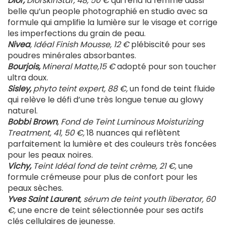
Dior,
DiorskinStar, 48, 50 €
qui rend la femme aussi
belle qu’un people photographié en studio avec sa
formule qui amplifie la lumière sur le visage et corrige
les imperfections du grain de peau.
Nivea
, Idéal Finish Mousse, 12 €
plébiscité pour ses
poudres minérales absorbantes.
Bourjois,
Mineral Matte,15 €
adopté pour son toucher
ultra doux.
Sisley,
phyto teint expert, 88 €,
un fond de teint fluide
qui relève le défi d’une très longue tenue au glowy
naturel.
Bobbi Brown
, Fond de Teint Luminous Moisturizing
Treatment, 41, 50 €,
18 nuances qui reflètent
parfaitement la lumière et des couleurs très foncées
pour les peaux noires.
Vichy,
Teint Idéal fond de teint crème, 21 €,
une
formule crémeuse pour plus de confort pour les
peaux sèches.
Yves Saint Laurent
, sérum de teint youth liberator, 60
€,
une encre de teint sélectionnée pour ses actifs
clés cellulaires de jeunesse.