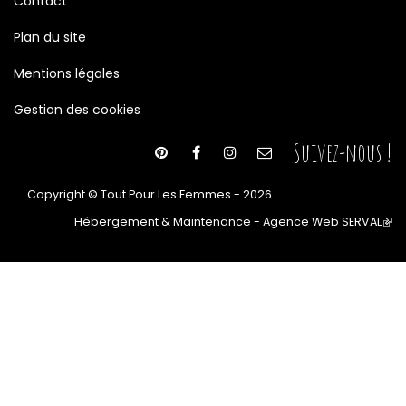
Contact
Plan du site
Mentions légales
Gestion des cookies
Suivez-nous !
Copyright © Tout Pour Les Femmes - 2026
Hébergement & Maintenance - Agence Web SERVAL
(le
lien
est
ext