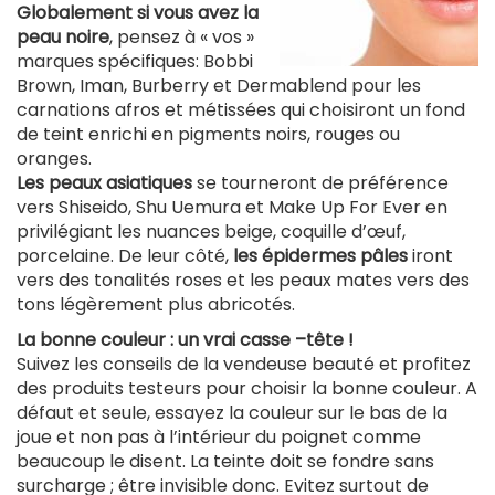
Globalement si vous avez la
peau noire
, pensez à « vos »
marques spécifiques: Bobbi
Brown, Iman, Burberry et Dermablend pour les
carnations afros et métissées qui choisiront un fond
de teint enrichi en pigments noirs, rouges ou
oranges.
Les peaux asiatiques
se tourneront de préférence
vers Shiseido, Shu Uemura et Make Up For Ever en
privilégiant les nuances beige, coquille d’œuf,
porcelaine. De leur côté,
les épidermes pâles
iront
vers des tonalités roses et les peaux mates vers des
tons légèrement plus abricotés.
La bonne couleur : un vrai casse –tête !
Suivez les conseils de la vendeuse beauté et profitez
des produits testeurs pour choisir la bonne couleur. A
défaut et seule, essayez la couleur sur le bas de la
joue et non pas à l’intérieur du poignet comme
beaucoup le disent. La teinte doit se fondre sans
surcharge ; être invisible donc. Evitez surtout de