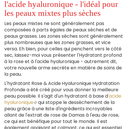
l'acide hyaluronique - l'idéal pour
les peaux mixtes plus sèches
Les peaux mixtes ne sont généralement pas
composées à parts égales de peaux sèches et de
peaux grasses. Les zones sèches sont généralement
plus nombreuses que les zones grasses, et vice
versa. Eh bien, pour celles qui penchent vers le côté
sec, laissez-moi vous présenter l'Hydratant profond
à la rose et à l'acide hyaluronique - autrement dit,
votre nouvelle arme secrète en matière de soins de
la peau.
L'hydratant Rose & Acide Hyaluronique Hydratation
Profonde a été créé pour vous donner la meilleure
peau possible. Il s'agit d'un hydratant à base d
'acide
hyaluronique
(le
qui stoppe le dessèchement de la
peau grâce à une liste d'ingrédients incroyables
lien
allant de l'extrait de rose de Damas à l'eau de rose,
est
ce qui est bénéfique pour tout le monde. Il est
externe)
également apaisant et calmant, ce qui est essentiel