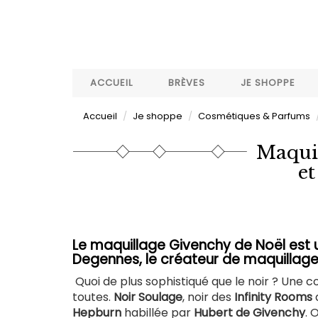
Aller
au
contenu
principal
ACCUEIL
BRÈVES
JE SHOPPE
Accueil
Je shoppe
Cosmétiques & Parfums
Maquil
et
Le maquillage Givenchy de Noël est un
Degennes, le créateur de maquillage 
Quoi de plus sophistiqué que le noir ? Une co
toutes.
Noir Soulage
, noir des
Infinity Rooms
Hepburn
habillée par
Hubert de Givenchy
. 