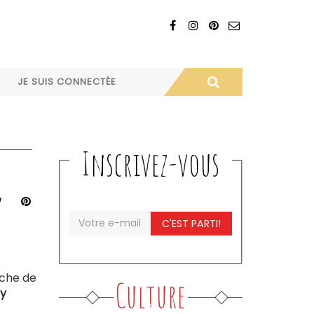
JE SUIS CONNECTÉE
Inscrivez-vous
C'EST PARTI!
iche de
Culture
y