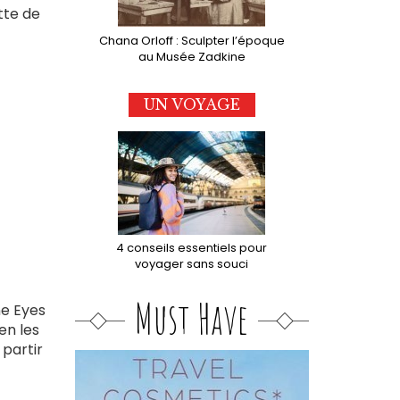
tte de
Chana Orloff : Sculpter l’époque
au Musée Zadkine
UN VOYAGE
4 conseils essentiels pour
voyager sans souci
Must Have
ne Eyes
en les
 partir