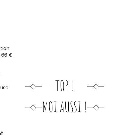
tion
 66 €.
e
TOP !
euse.
MOI AUSSI !
nt