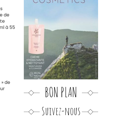
es
ue de
ste
ml à 55
 » de
BON PLAN
eur
Suivez-nous