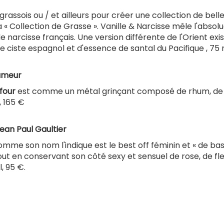
rassois ou / et ailleurs pour créer une collection de bell
a « Collection de Grasse ». Vanille & Narcisse mêle l'absol
narcisse français. Une version différente de l'Orient exi
e ciste espagnol et d'essence de santal du Pacifique , 75 
fumeur
four
est comme un métal grinçant composé de rhum, de
 165 €
Jean Paul Gaultier
omme son nom l'indique est le best off féminin et « de bas
 tout en conservant son côté sexy et sensuel de rose, de fl
, 95 €.