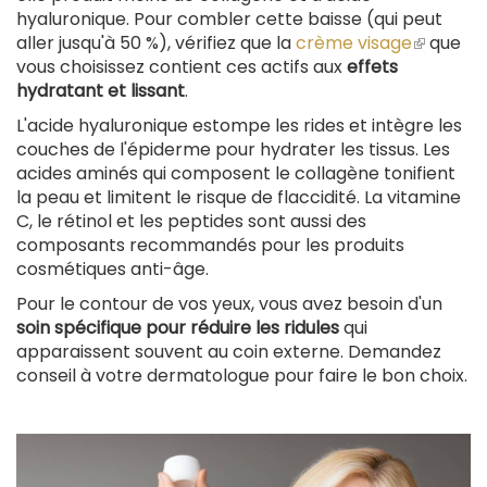
hyaluronique. Pour combler cette baisse (qui peut
aller jusqu'à 50 %), vérifiez que la
crème visage
(le
que
vous choisissez contient ces actifs aux
effets
lien
hydratant et lissant
.
est
externe
L'acide hyaluronique estompe les rides et intègre les
couches de l'épiderme pour hydrater les tissus. Les
acides aminés qui composent le collagène tonifient
la peau et limitent le risque de flaccidité. La vitamine
C, le rétinol et les peptides sont aussi des
composants recommandés pour les produits
cosmétiques anti-âge.
Pour le contour de vos yeux, vous avez besoin d'un
soin spécifique pour réduire les ridules
qui
apparaissent souvent au coin externe. Demandez
conseil à votre dermatologue pour faire le bon choix.