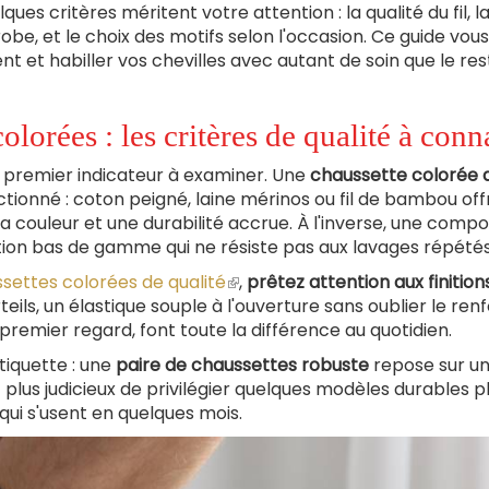
s critères méritent votre attention : la qualité du fil, l
e, et le choix des motifs selon l'occasion. Ce guide vous
t et habiller vos chevilles avec autant de soin que le re
orées : les critères de qualité à conn
le premier indicateur à examiner. Une
chaussette colorée 
tionné : coton peigné, laine mérinos ou fil de bambou off
a couleur et une durabilité accrue. À l'inverse, une compo
tion bas de gamme qui ne résiste pas aux lavages répétés
ettes colorées de qualité
(le
,
prêtez attention aux finition
ils, un élastique souple à l'ouverture sans oublier le renf
lien
au premier regard, font toute la différence au quotidien.
est
externe)
étiquette : une
paire de chaussettes robuste
repose sur un
 plus judicieux de privilégier quelques modèles durables p
qui s'usent en quelques mois.