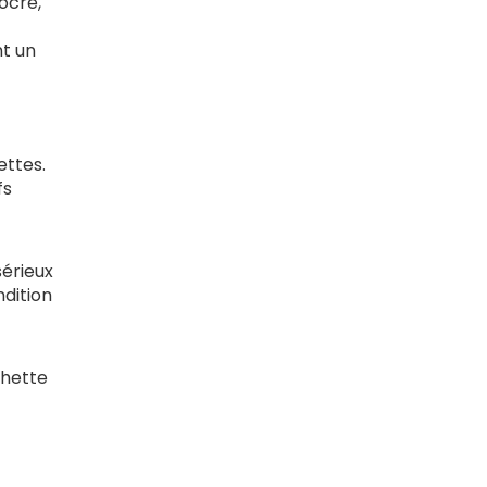
ocre,
t un
ettes.
fs
sérieux
ndition
chette