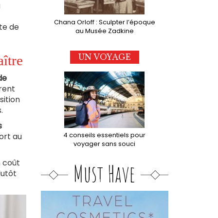
a
Chana Orloff : Sculpter l’époque
ste de
au Musée Zadkine
UN VOYAGE
aître
de
rent
sition
.
s
4 conseils essentiels pour
ort au
voyager sans souci
 coût
Must Have
lutôt