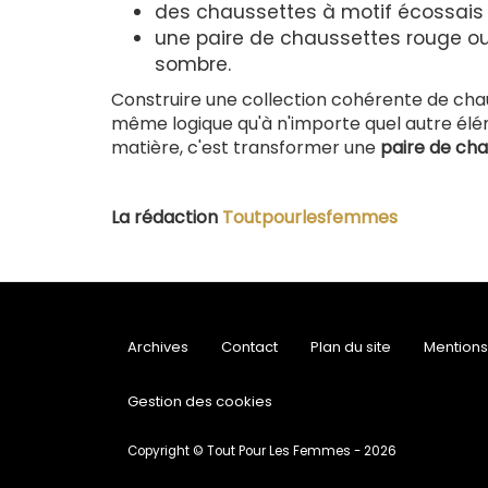
des chaussettes à motif écossais 
une paire de chaussettes rouge o
sombre.
Construire une collection cohérente de chau
même logique qu'à n'importe quel autre éléme
matière, c'est transformer une
paire de ch
La rédaction
Toutpourlesfemmes
Archives
Contact
Plan du site
Mentions
Gestion des cookies
Copyright © Tout Pour Les Femmes - 2026