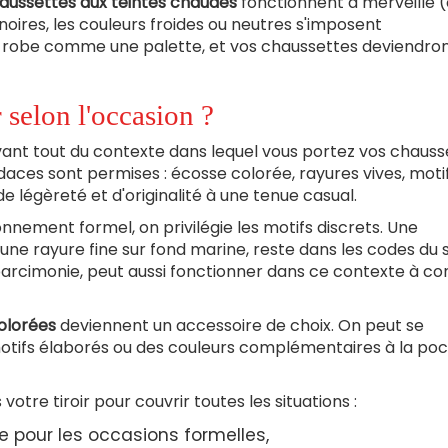
aussettes aux teintes chaudes
fonctionnent à merveille (
noires, les couleurs froides ou neutres s'imposent
e-robe comme une palette, et vos chaussettes deviendron
r selon l'occasion ?
vant tout du contexte dans lequel vous portez vos chauss
daces sont permises : écosse colorée, rayures vives, moti
e légèreté et d'originalité à une tenue casual.
nnement formel, on privilégie les motifs discrets. Une
u une rayure fine sur fond marine, reste dans les codes du 
ec parcimonie, peut aussi fonctionner dans ce contexte à co
olorées
deviennent un accessoire de choix. On peut se
motifs élaborés ou des couleurs complémentaires à la po
votre tiroir pour couvrir toutes les situations :
e pour les occasions formelles,