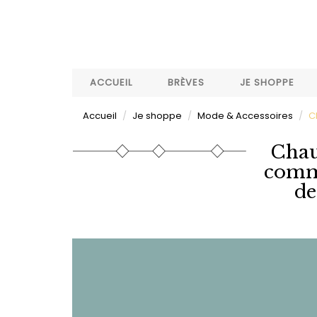
Aller
au
contenu
principal
ACCUEIL
BRÈVES
JE SHOPPE
Accueil
Je shoppe
Mode & Accessoires
C
Chaus
comme
de