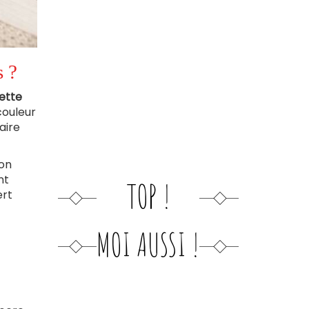
s ?
ette
couleur
aire
ion
nt
TOP !
ert
MOI AUSSI !