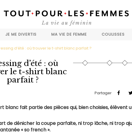
JE ME DIVERTIS
MA VIE DE FEMME
COULISSES
essing d’été : où trouver le t-shirt blanc parfait ?
ssing d’été : où
er le t-shirt blanc
parfait ?
Partager
t blanc fait partie des pièces qui, bien choisies, élèvent 
rt de dénicher la coupe parfaite, ni trop lâche, ni trop aj
antanée « so french ».