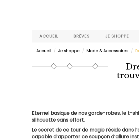
Aller
au
contenu
principal
ACCUEIL
BRÈVES
JE SHOPPE
Accueil
Je shoppe
Mode & Accessoires
Dr
Dre
trouv
Eternel basique de nos garde-robes, le t-shir
silhouette sans effort.
Le secret de ce tour de magie réside dans l’a
capable d’apporter ce soupçon d’allure inst