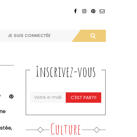
JE SUIS CONNECTÉE
Inscrivez-vous
C'EST PARTI!
une
Culture
ustée,