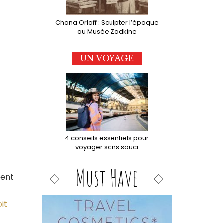
Chana Orloff : Sculpter l’époque
au Musée Zadkine
UN VOYAGE
4 conseils essentiels pour
voyager sans souci
Must Have
ment
oit