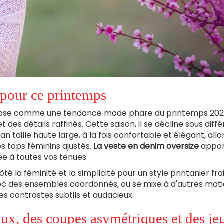
 pour ce printemps
mpose comme une tendance mode phare du printemps 202
es détails raffinés. Cette saison, il se décline sous diff
an taille haute large, à la fois confortable et élégant, allo
s tops féminins ajustés.
La veste en denim oversize
appor
ée à toutes vos tenues.
 la féminité et la simplicité pour un style printanier frai
ec des ensembles coordonnés, ou se mixe à d'autres mat
s contrastes subtils et audacieux.
eux, des coupes asymétriques et des je