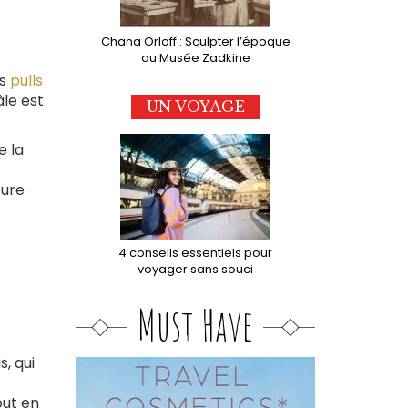
Chana Orloff : Sculpter l’époque
au Musée Zadkine
es
pulls
âle est
UN VOYAGE
e la
cure
4 conseils essentiels pour
voyager sans souci
Must Have
, qui
out en