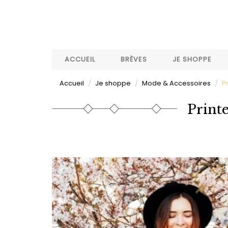
Aller
au
contenu
principal
ACCUEIL
BRÈVES
JE SHOPPE
Accueil
Je shoppe
Mode & Accessoires
P
Print