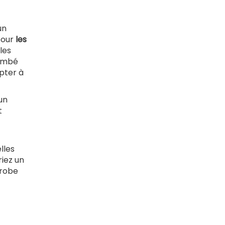
un
pour
les
les
tombé
pter à
un
t
lles
iez un
-robe