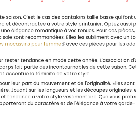
 saison. C'est le cas des pantalons taille basse qui font 
o et décontractée à votre style printanier. Optez aussi 
er une élégance romantique à vos tenues. Pour ces pièces, 
a soie sont recommandées. Elles les subliment avec un 
es mocassins pour femme
(le
avec ces pièces pour les ada
lien
est
r rester tendance en mode cette année. L'association d'
externe)
corps fait partie des incontournables de cette saison. Ce
t accentue la féminité de votre style.
pour leur part du mouvement et de l'originalité. Elles sont
re. Jouant sur les longueurs et les découpes originales, e
t tendance à votre style vestimentaire. Que vous préfér
 apporteront du caractère et de l'élégance à votre garde