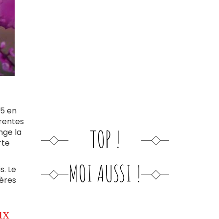
5 en
érentes
TOP !
nge la
te
MOI AUSSI !
s. Le
ières
ux