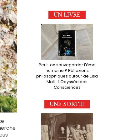
UN LIVRE
Peut-on sauvegarder l'âme
humaine ? Réflexions
philosophiques autour de Elsa
Malt : L’Odyssée des
Consciences
UNE SORTIE
te
cherche
nous