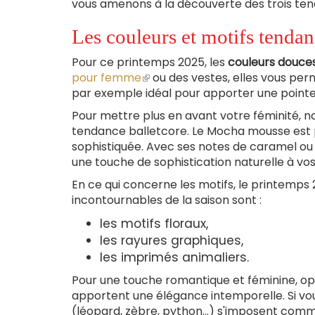
vous amenons à la découverte des trois te
Les couleurs et motifs tenda
Pour ce printemps 2025, les
c
ouleurs douces
pour femme
(le
ou des vestes, elles vous perme
par exemple idéal pour apporter une pointe 
lien
est
Pour mettre plus en avant votre féminité, n
externe)
tendance balletcore. Le Mocha mousse est 
sophistiquée. Avec ses notes de caramel ou 
une touche de sophistication naturelle à vo
En ce qui concerne les motifs, le printemps
incontournables de la saison sont :
les motifs floraux,
les rayures graphiques,
les imprimés animaliers.
Pour une touche romantique et féminine, opt
apportent une élégance intemporelle. Si vous
(léopard, zèbre, python…) s'imposent comme