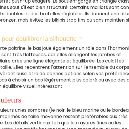
effet push-up exagéré. Le soutien-gorge en triangle clas
ines sauf s'il est bien structuré. Certains maillots sont co
s doublés et des bretelles réglables. Ils donnent une allu
nzer, mais évitez les bikinis trop fins ou sans maintien s
pour équilibrer la silhouette ?
e poitrine, le bas joue également un rôle dans l'harmon
sont très flatteuses, car elles allongent les jambes et
iaire crée une ligne élégante et équilibrée. Les culottes
aille. Elles recentrent l'attention sur l'ensemble du corps
avèrent aussi être de bonnes options selon vos préférence
 pas à choisir un bas légèrement plus coloré ou avec des d
n équilibre visuel intéressant.
ouleurs
ouleurs unies sombres (le noir, le bleu marine ou le borde
s imprimés de taille moyenne restent préférables aux très
Les détails verticaux tels que les rayures fines ou les