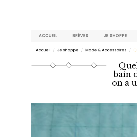
Aller
au
contenu
principal
ACCUEIL
BRÈVES
JE SHOPPE
Accueil
Je shoppe
Mode & Accessoires
Q
Quel
bain 
on a u