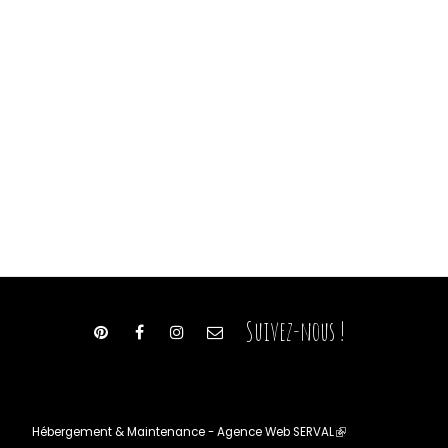
Suivez-nous !
Hébergement & Maintenance - Agence Web SERVAL
(le
lien