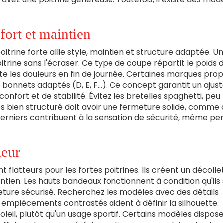
fort et maintien
oitrine forte allie style, maintien et structure adaptée. U
trine sans l'écraser. Ce type de coupe répartit le poids 
évite les douleurs en fin de journée. Certaines marques pro
e bonnets adaptés (D, E, F…). Ce concept garantit un aju
confort et de stabilité. Évitez les bretelles spaghetti, peu
dos bien structuré doit avoir une fermeture solide, comme
derniers contribuent à la sensation de sécurité, même p
leur
flatteurs pour les fortes poitrines. Ils créent un décolle
tien. Les hauts bandeaux fonctionnent à condition qu'ils 
ture sécurisé. Recherchez les modèles avec des détails
 empiècements contrastés aident à définir la silhouette.
oleil, plutôt qu'un usage sportif. Certains modèles dispos