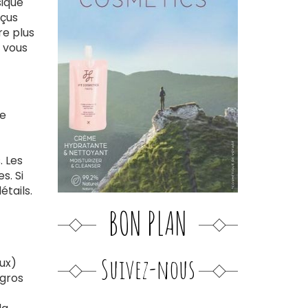
sique
nçus
re plus
i vous
ie
. Les
s. Si
étails.
BON PLAN
Suivez-nous
aux)
 gros