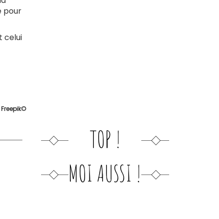
la
e pour
 celui
:
Freepik©
TOP !
MOI AUSSI !