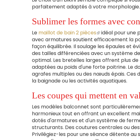
parfaitement adaptés à votre morphologie.
Sublimer les formes avec con
Le
maillot de bain 2 pièces
(le
idéal pour une p
avec armatures soutient efficacement la poi
lien
façon équilibrée. Il soulage les épaules et 
est
des tailles différenciées avec un système d
externe)
optimal. Les bretelles larges offrent plus de 
adaptées au poids d'une forte poitrine. Le 
agrafes multiples ou des nœuds épais. Ces 
la baignade ou les activités aquatiques.
Les coupes qui mettent en va
Les modèles balconnet sont particulièrement 
harmonieux tout en offrant un excellent main
dotés d'armatures et d'un système de ferme
structurants. Des coutures centrales ou des
Privilégiez-les pour une séance détente au s