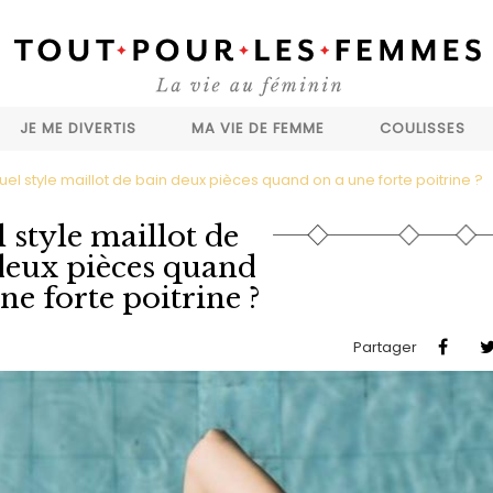
JE ME DIVERTIS
MA VIE DE FEMME
COULISSES
uel style maillot de bain deux pièces quand on a une forte poitrine ?
 style maillot de
deux pièces quand
ne forte poitrine ?
Partager