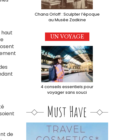
Chana Orloff : Sculpter l’époque
au Musée Zadkine
n haut
UN VOYAGE
de
posent
stement
 des
endant
4 conseils essentiels pour
voyager sans souci
Must Have
té
soient
ent de