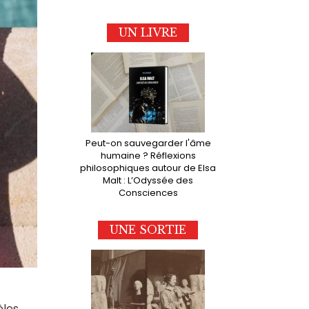
UN LIVRE
Peut-on sauvegarder l'âme
humaine ? Réflexions
philosophiques autour de Elsa
Malt : L’Odyssée des
Consciences
UNE SORTIE
èles