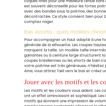
coques fines pour une meilleure tenue sans 
est souvent déconseillé pour les fortes poitr
avec des bandes sous la poitrine, des bonnet
décontractée. Ce style convient bien pour bro
comptez nager.
Bas assortis : quels modèles choisir 
Pour accompagner un haut adapté à une fort
générale de la silhouette. Les coupes hautes 
marquent la taille. Un modèle taille interméd
gainantes ou à ceinture large structurent la t
coupes brésiliennes ou les shorts de bain s'
votre poitrine est très généreuse, n'hésitez
Ainsi, vous attirez l'œil vers le bas et créez u
Jouer avec les motifs et les c
Les motifs et les couleurs vous aident. Les c
ont un effet amincissant et sophistiqué. Le
motifs qui donnent une impression de volume. 