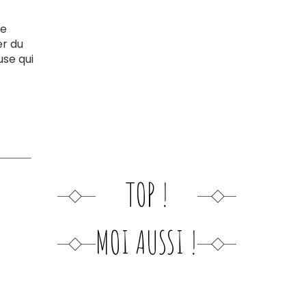
te
er du
use qui
TOP !
MOI AUSSI !