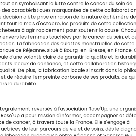
 tout en symbolisant la lutte contre le cancer du sein de
ne des caractéristiques marquantes de cette collaboration
te décision a été prise en raison de la nature éphémère de
t tout le mois d'octobre, les produits de cette collectio
s acheteurs à agir rapidement pour soutenir la cause. Chaq
é envers les femmes touchées par le cancer du sein, et c
ection. La fabrication des culottes menstruelles de cette
torique de Réjeanne, situé à Bourg-en-Bresse, en France. 
le d'une volonté claire de garantir la qualité et la durabi
cants locaux de confiance, et cette collaboration histori
alité. De plus, la fabrication locale s'inscrit dans la phil
 et de réduire l'empreinte carbone de ses produits, ce qui
 la durabilité.
ntégralement reversés à l'association Rose'Up, une organi
é. Rose'Up a pour mission d'informer, accompagner et déf
e de cancer, à travers toute la France. Elle s'engage à
trices de leur parcours de vie et de soins, dès le diagno
collaboration audacieuse entre Réjeanne et Vanessa Wu