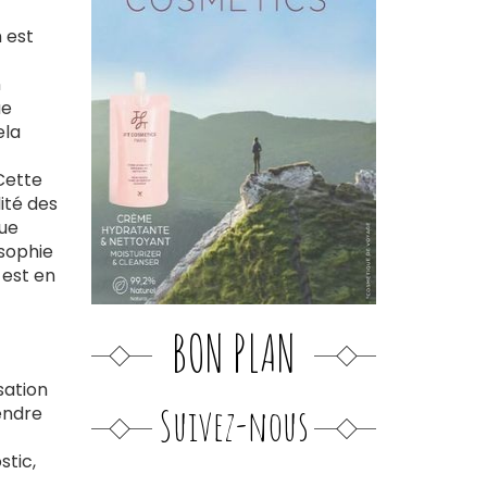
 est
n
ue
ela
Cette
lité des
que
osophie
 est en
BON PLAN
sation
Suivez-nous
endre
stic,