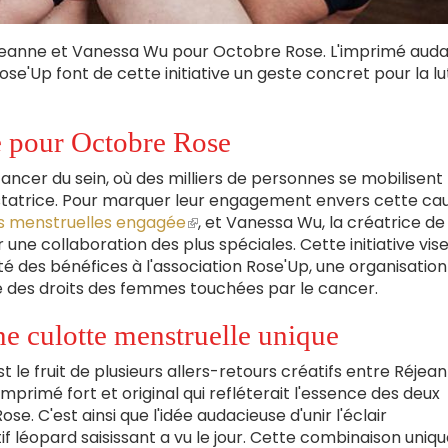
jeanne et Vanessa Wu pour Octobre Rose. L'imprimé auda
 Rose'Up font de cette initiative un geste concret pour la lu
e pour Octobre Rose
cancer du sein, où des milliers de personnes se mobilisent
astatrice. Pour marquer leur engagement envers cette ca
es menstruelles engagée
(le
, et Vanessa Wu, la créatrice de
une collaboration des plus spéciales. Cette initiative vise
lien
ité des bénéfices à l'association Rose'Up, une organisation
est
 des droits des femmes touchées par le cancer.
externe)
ne culotte menstruelle unique
t le fruit de plusieurs allers-retours créatifs entre Réjea
mprimé fort et original qui refléterait l'essence des deux
 C'est ainsi que l'idée audacieuse d'unir l'éclair
 léopard saisissant a vu le jour. Cette combinaison uniq