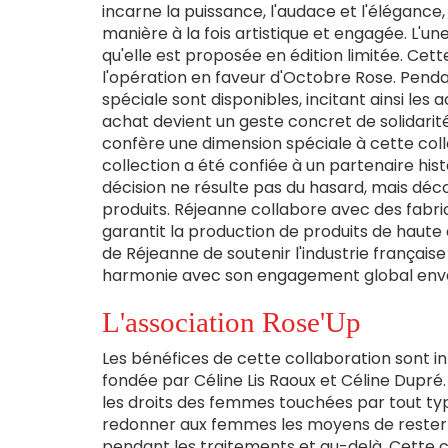
incarne la puissance, l'audace et l'élégance,
manière à la fois artistique et engagée. L'u
qu'elle est proposée en édition limitée. Cet
l'opération en faveur d'Octobre Rose. Pendan
spéciale sont disponibles, incitant ainsi le
achat devient un geste concret de solidarit
confère une dimension spéciale à cette coll
collection a été confiée à un partenaire his
décision ne résulte pas du hasard, mais décou
produits. Réjeanne collabore avec des fabri
garantit la production de produits de haute qu
de Réjeanne de soutenir l'industrie française
harmonie avec son engagement global envers
L'association Rose'Up
Les bénéfices de cette collaboration sont i
fondée par Céline Lis Raoux et Céline Dupr
les droits des femmes touchées par tout typ
redonner aux femmes les moyens de rester ac
pendant les traitements et au-delà. Cette 