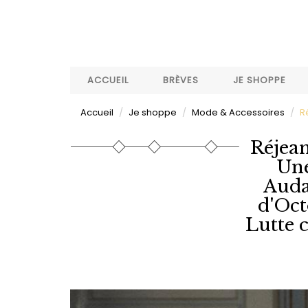
Aller
au
contenu
principal
ACCUEIL
BRÈVES
JE SHOPPE
Accueil
Je shoppe
Mode & Accessoires
R
Réjea
Une
Auda
d'Oct
Lutte 