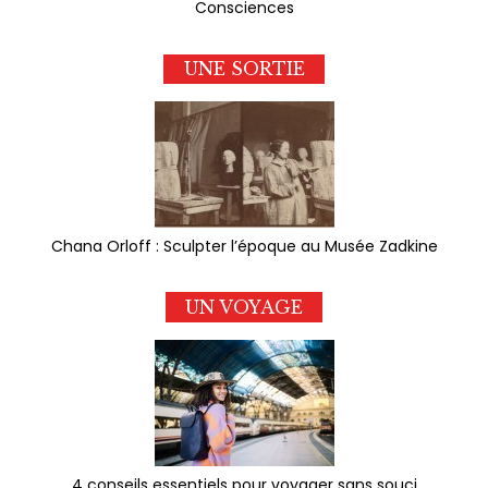
Consciences
UNE SORTIE
Chana Orloff : Sculpter l’époque au Musée Zadkine
UN VOYAGE
4 conseils essentiels pour voyager sans souci