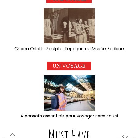
Chana Orloff : Sculpter l’époque au Musée Zadkine
UN VOYAGE
4 conseils essentiels pour voyager sans souci
Must Have