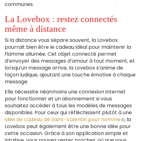
communes.
La Lovebox : restez connectés
même à distance
Si la distance vous sépare souvent, la Lovebox
pourrait bien être le cadeau idéal pour maintenir la
flamme allumée. Cet objet connecté permet
d’envoyer des messages d’amour à tout moment, et
lorsqu’un message arrive, la Lovebox s’anime de
façon ludique, ajoutant une touche émotive à chaque
message.
Elle nécessite néanmoins une connexion internet
pour fonctionner et un abonnement si vous
souhaitez accéder à tous les modèles de messages
disponibles. Pour ceux qui réfléchissent plutôt à une
idée de cadeau de Saint-Valentin pour homme
(le
, la
Lovebox peut également être une bonne idée pour
lien
cette occasion. Grâce à son application simple et
est
intuitive, vous pouvez rester proches, où que vous
externe