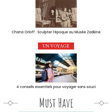
Chana Orloff : Sculpter l’époque au Musée Zadkine
UN VOYAGE
4 conseils essentiels pour voyager sans souci
Must Have