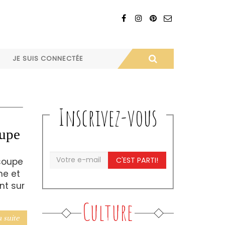
JE SUIS CONNECTÉE
Inscrivez-vous
oupe
C'EST PARTI!
 soupe
ne et
nt sur
Culture
a suite