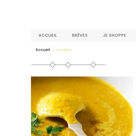
Aller
au
contenu
principal
ACCUEIL
BRÈVES
JE SHOPPE
Accueil
soupes