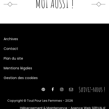
MOI AUSSI !
Archives
Contact
Plan du site
Mentions légales
Gestion des cookies
Suivez-nous !
Copyright © Tout Pour Les Femmes - 2026
Hébergement & Maintenance - Agence Web SERVAL
(le