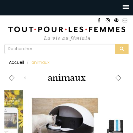
Formulaire
de
Rechercher
Accueil
animaux
recherche
animaux