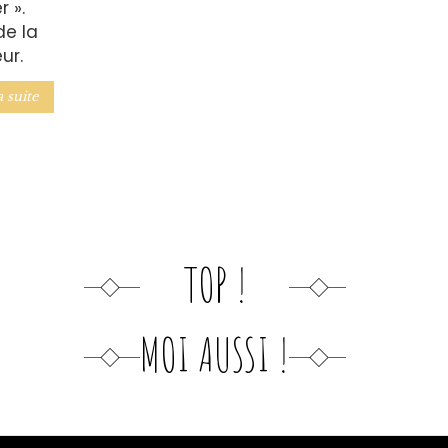
 ».
de la
ur.
a suite
TOP !
MOI AUSSI !