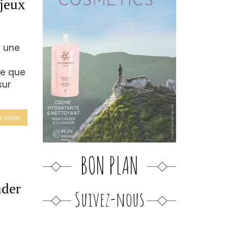
 jeux
n une
le que
sur
a suite
BON PLAN
nder
Suivez-nous