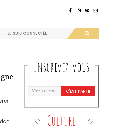
JE SUIS CONNECTÉE
Inscrivez-vous
agne
C'EST PARTI!
vrer
Culture
ndon