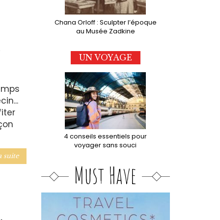
Chana Orloff : Sculpter l’époque
au Musée Zadkine
h
UN VOYAGE
temps
in...
iter
çon
4 conseils essentiels pour
voyager sans souci
a suite
Must Have