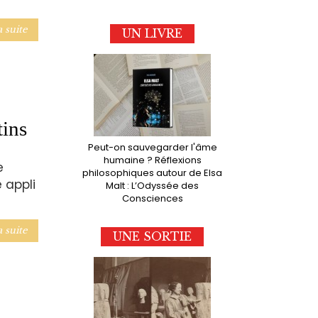
a suite
UN LIVRE
tins
Peut-on sauvegarder l'âme
humaine ? Réflexions
e
philosophiques autour de Elsa
 appli
Malt : L’Odyssée des
Consciences
a suite
UNE SORTIE