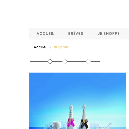
Aller
au
contenu
principal
ACCUEIL
BRÈVES
JE SHOPPE
Accueil
#Applis