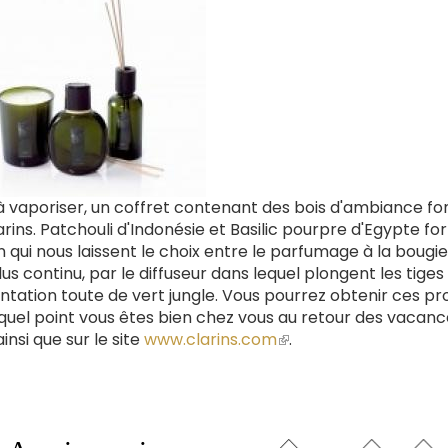
vaporiser, un coffret contenant des bois d'ambiance fo
rins. Patchouli d'Indonésie et Basilic pourpre d'Egypte f
qui nous laissent le choix entre le parfumage à la bougie
us continu, par le diffuseur dans lequel plongent les tiges
ntation toute de vert jungle. Vous pourrez obtenir ces pr
quel point vous êtes bien chez vous au retour des vacanc
insi que sur le site
www.clarins.com
(le
.
lien
est
externe)