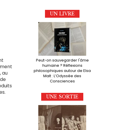
UN LIVRE
nt
Peut-on sauvegarder l'âme
humaine ? Réflexions
orment
philosophiques autour de Elsa
, au
Malt : L’Odyssée des
 de
Consciences
oduits
es.
UNE SORTIE