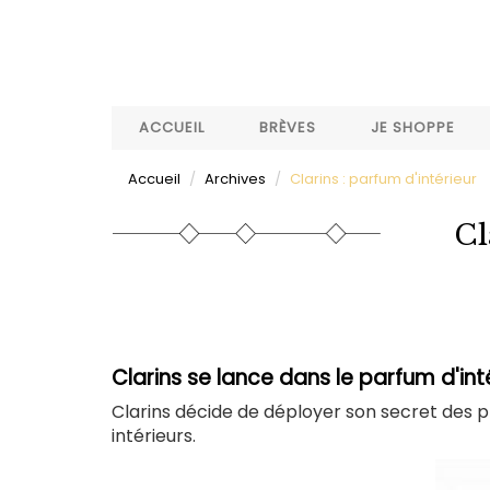
Aller
au
contenu
principal
ACCUEIL
BRÈVES
JE SHOPPE
Accueil
Archives
Clarins : parfum d'intérieur
Cl
Clarins se lance dans le parfum d'inté
Clarins décide de déployer son secret des 
intérieurs.