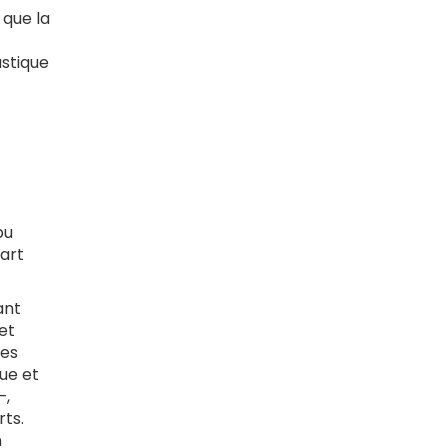
 que la
astique
pu
'art
ant
et
ses
vue et
—,
rts.
n