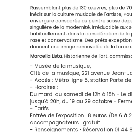
Rassemblant plus de 130 œ,uvres, plus de 7
inédit sur la culture musicale de l'artiste, 
envergure consacrée au peintre suisse depuis 
singulière de la modernité, irréductible aux
habituellement, dans la considération de la p
rase et conservatisme. Des prêts exceptionn
donnent une image renouvelée de la force et
Marcella Lista
, Historienne de l'art, commissa
- Musée de la musique,
Cité de la musique, 221 avenue Jean-Ja
- Accès : Métro ligne 5, station Porte d
- Horaires :
Du mardi au samedi de 12h à 18h - Le d
jusqu'à 20h, du 19 au 29 octobre - Ferme
- Tarifs :
Entrée de l'exposition : 8 euros /De 6 a
accompagnateurs : gratuit
- Renseignements • Réservation 01 44 