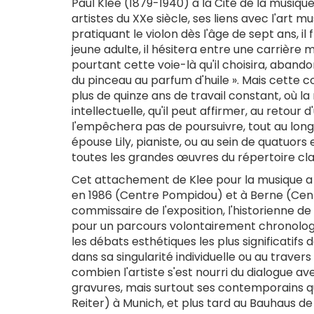
Paul Klee (1879-1940) à la Cité de la musique
artistes du XXe siècle, ses liens avec l'art m
pratiquant le violon dès l'âge de sept ans, i
jeune adulte, il hésitera entre une carrière 
pourtant cette voie-là qu'il choisira, abando
du pinceau au parfum d'huile ». Mais cette co
plus de quinze ans de travail constant, où la
intellectuelle, qu'il peut affirmer, au retour d
l'empêchera pas de poursuivre, tout au long
épouse Lily, pianiste, ou au sein de quatuors 
toutes les grandes œuvres du répertoire cl
Cet attachement de Klee pour la musique a dé
en 1986 (Centre Pompidou) et à Berne (Centr
commissaire de l'exposition, l'historienne de 
pour un parcours volontairement chronologiqu
les débats esthétiques les plus significatif
dans sa singularité individuelle ou au trave
combien l'artiste s'est nourri du dialogue av
gravures, mais surtout ses contemporains qu'i
Reiter) à Munich, et plus tard au Bauhaus 