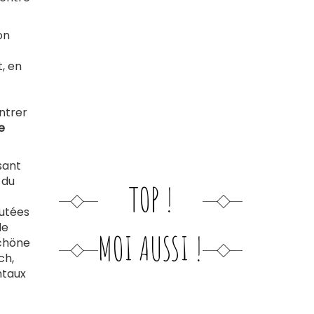
on
t, en
ntrer
e
isant
 du
TOP !
utées
de
MOI AUSSI !
chöne
ch,
ntaux