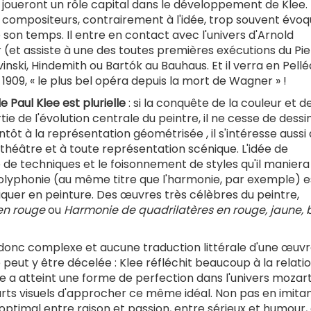
i joueront un rôle capital dans le développement de Klee. 
ompositeurs, contrairement à l'idée, trop souvent évoqu
de son temps. Il entre en contact avec l'univers d'Arnold
 (et assiste à une des toutes premières exécutions du Pie
vinski, Hindemith ou Bartók au Bauhaus. Et il verra en Pellé
909, « le plus bel opéra depuis la mort de Wagner » !
 Paul Klee est plurielle
: si la conquête de la couleur et d
tie de l'évolution centrale du peintre, il ne cesse de dessi
ôt à la représentation géométrisée , il s'intéresse aussi a
 théâtre et à toute représentation scénique. L'idée de
é de techniques et le foisonnement de styles qu'il maniera
a polyphonie (au même titre que l'harmonie, par exemple) e
iquer en peinture. Des œuvres très célèbres du peintre,
en rouge
ou
Harmonie de quadrilatères en rouge, jaune, b
st donc complexe et aucune traduction littérale d'une œuv
t y être décelée : Klee réfléchit beaucoup à la relati
ue a atteint une forme de perfection dans l'univers mozar
 arts visuels d'approcher ce même idéal. Non pas en imitan
optimal entre raison et passion, entre sérieux et humour,