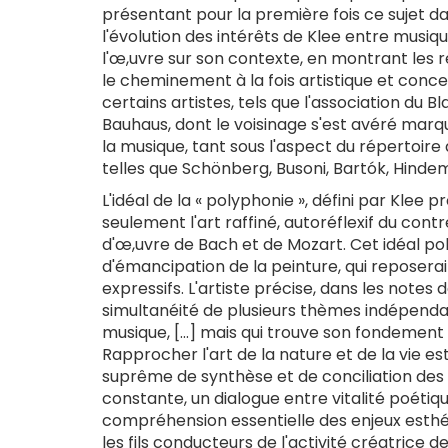
présentant pour la première fois ce sujet 
l'évolution des intérêts de Klee entre musi
l'œ,uvre sur son contexte, en montrant les ré
le cheminement à la fois artistique et concep
certains artistes, tels que l'association du B
Bauhaus, dont le voisinage s'est avéré marqu
la musique, tant sous l'aspect du répertoir
telles que Schönberg, Busoni, Bartók, Hinde
L'idéal de la « polyphonie », défini par Kl
seulement l'art raffiné, autoréflexif du con
d'œ,uvre de Bach et de Mozart. Cet idéal po
d'émancipation de la peinture, qui reposera
expressifs. L'artiste précise, dans les note
simultanéité de plusieurs thèmes indépenda
musique, [...] mais qui trouve son fondement
Rapprocher l'art de la nature et de la vie e
suprême de synthèse et de conciliation des
constante, un dialogue entre vitalité poétique
compréhension essentielle des enjeux esthét
les fils conducteurs de l'activité créatrice d