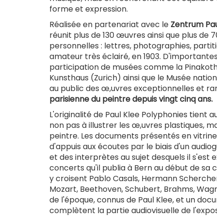
forme et expression.
Réalisée en partenariat avec le
Zentrum Paul
réunit plus de 130 œuvres ainsi que plus de
personnelles : lettres, photographies, partiti
amateur très éclairé, en 1903. D'importante
participation de musées comme la Pinakothe
Kunsthaus (Zurich) ainsi que le Musée nat
au public des œ,uvres exceptionnelles et ra
parisienne du peintre depuis vingt cinq ans.
L'originalité de Paul Klee Polyphonies tient au
non pas à illustrer les œ,uvres plastiques, m
peintre. Les documents présentés en vitrine
d'appuis aux écoutes par le biais d'un audiogu
et des interprètes au sujet desquels il s'e
concerts qu'il publia à Bern au début de s
y croisent Pablo Casals, Hermann Scherchen
Mozart, Beethoven, Schubert, Brahms, Wagner
de l'époque, connus de Paul Klee, et un doc
complètent la partie audiovisuelle de l'expos