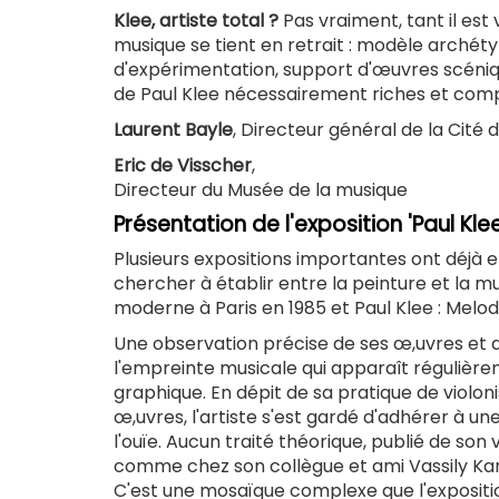
Klee, artiste total ?
Pas vraiment, tant il est 
musique se tient en retrait : modèle archétyp
d'expérimentation, support d'œuvres scéniqu
de Paul Klee nécessairement riches et com
Laurent Bayle
, Directeur général de la Cité
Eric de Visscher
,
Directeur du Musée de la musique
Présentation de l'exposition 'Paul Kl
Plusieurs expositions importantes ont déjà 
chercher à établir entre la peinture et la m
moderne à Paris en 1985 et Paul Klee : Mel
Une observation précise de ses œ,uvres et de
l'empreinte musicale qui apparaît régulièr
graphique. En dépit de sa pratique de viol
œ,uvres, l'artiste s'est gardé d'adhérer à
l'ouïe. Aucun traité théorique, publié de so
comme chez son collègue et ami Vassily Kand
C'est une mosaïque complexe que l'expositio