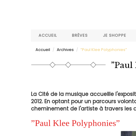
Aller
au
contenu
principal
ACCUEIL
BRÈVES
JE SHOPPE
Accueil
Archives
”Paul Klee Polyphonies”
”Paul
La Cité de la musique accueille l'exposit
2012. En optant pour un parcours volonta
cheminement de l'artiste à travers les d
”Paul Klee Polyphonies”