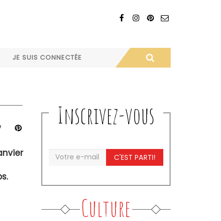
JE SUIS CONNECTÉE
Inscrivez-vous
anvier
C'EST PARTI!
s.
Culture