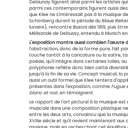
Delaunay figurent ainsi parmi les artistes qu
parmi ces contemporains figurent aussi des c
que Klee ne s'intéressait pas à la musique 
Schönberg durant la période du Blaue Reiter
lunaire), rencontre Busoni dès 1919, puis Stra
Mélisande de Debussy, entendu à Munich en 1
L'exposition montre aussi combien l'œuvre de
l'abstraction, donc de la forme pure, fait par
touche tantôt à la caricature ou la satire, tant
poésie, qu'il intègre dans certaines toiles, au
polyphonie reflète donc bien cette diversit
jusqu'à la fin de sa vie. Concept musical, l
aussi un outil formel que Klee tentera d'appl
présentes dans l'exposition, comme
Fugue 
blanc et noir,
en témoignent.
Le rapport de l'art pictural à la musique e
musicale dans une composition plastique ne peu
entre les deux arts, convaincu que la musiq
XVIIIe siècle et qu'il revient maintenant aux
musique, mais en recherchant cet équilibre 