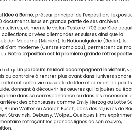
 Klee à Berne
, prêteur principal de l'exposition, l'expositi
 70 documents issus en grande partie de ses archives
ons, livres, et même le violon Testore 1702 que Klee acquî
s collections privées allemandes et suisses ainsi que la
k der Moderne (Munich), la Nationalgalerie (Berlin), le
ional d'art moderne (Centre Pompidou), permettent de mo
res.
Notre exposition est la première grande rétrospectiv
 fait qu'
un parcours musical accompagnera le visiteur
, v
ais au contraire à rentrer plus avant dans l'univers sonore
 reflètent cette vie musicale de Klee et servent de points
ide, donnant à découvrir les œuvres qu'il a jouées ou éco
st exprimé dans sa correspondance ou dans les recensions 
a carrière : des chanteuses comme Emily Herzog ou Lotte S
, Bruno Walter ou Adolph Busch, dans des œ,uvres de Ba
, Stravinski, Debussy, Wolpe... Quelques films expérime
umentaire retraçant les grandes lignes de son œ,uvre,
ition.