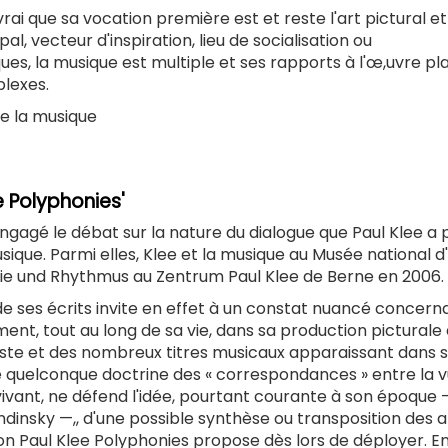
vrai que sa vocation première est et reste l'art pictural et
al, vecteur d'inspiration, lieu de socialisation ou
es, la musique est multiple et ses rapports à l'œ,uvre pl
plexes.
 de la musique
ee Polyphonies'
engagé le débat sur la nature du dialogue que Paul Klee a 
usique. Parmi elles, Klee et la musique au Musée national d
odie und Rhythmus au Zentrum Paul Klee de Berne en 2006.
 ses écrits invite en effet à un constat nuancé concern
ement, tout au long de sa vie, dans sa production picturale 
oniste et des nombreux titres musicaux apparaissant dans 
 une quelconque doctrine des « correspondances » entre la 
n vivant, ne défend l'idée, pourtant courante à son époque 
insky —,, d'une possible synthèse ou transposition des a
n Paul Klee Polyphonies propose dès lors de déployer. E