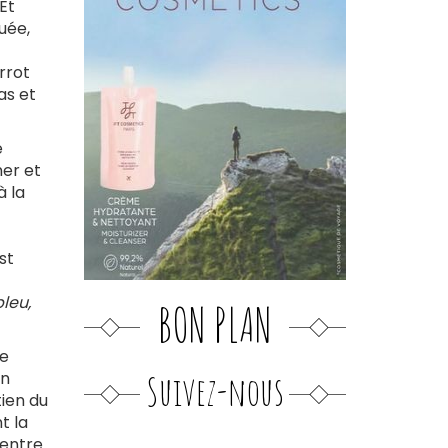
Et
ée,
rrot
as et
e
ner et
̀ la
st
leu,
BON PLAN
re
Suivez-nous
on
tien du
t la
 entre