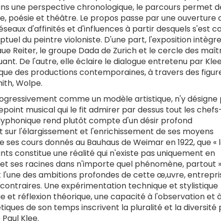
dans une perspective chronologique, le parcours permet de
que, poésie et théâtre. Le propos passe par une ouverture 
seaux d'affinités et d'influences à partir desquels s'est c
tuel du peintre violoniste. D'une part, l'exposition intègr
laue Reiter, le groupe Dada de Zurich et le cercle des maît
ant. De l'autre, elle éclaire le dialogue entretenu par Kl
e que des productions contemporaines, à travers des figur
mith, Wolpe.
ee progressivement comme un modèle artistique, n'y désigne
trepoint musical qui le fit admirer par dessus tout les chefs
lyphonique rend plutôt compte d'un désir profond
it sur l'élargissement et l'enrichissement de ses moyens
s de ses cours donnés au Bauhaus de Weimar en 1922, que « 
nts constitue une réalité qui n'existe pas uniquement en
 et ses racines dans n'importe quel phénomène, partout »
st l'une des ambitions profondes de cette œ,uvre, entrepri
 contraires. Une expérimentation technique et stylistique
 et réflexion théorique, une capacité à l'observation et à
iques de son temps inscrivent la pluralité et la diversité
e Paul Klee.