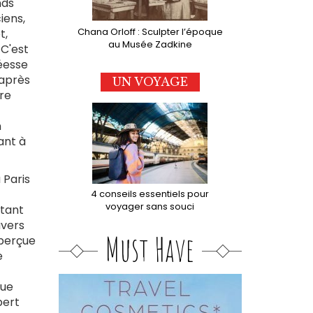
nds
iens,
Chana Orloff : Sculpter l’époque
t,
au Musée Zadkine
 C'est
éesse
après
UN VOYAGE
ure
n
ant à
 Paris
4 conseils essentiels pour
voyager sans souci
ptant
avers
Must Have
perçue
e
aue
bert