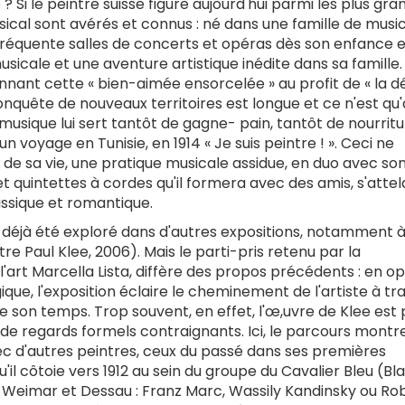
 ? Si le peintre suisse figure aujourd'hui parmi les plus gra
usical sont avérés et connus : né dans une famille de music
l fréquente salles de concerts et opéras dès son enfance e
musicale et une aventure artistique inédite dans sa famille.
nnant cette « bien-aimée ensorcelée » au profit de « la d
nquête de nouveaux territoires est longue et ce n'est qu'
 musique lui sert tantôt de gagne- pain, tantôt de nourrit
'un voyage en Tunisie, en 1914 « Je suis peintre ! ». Ceci ne
 de sa vie, une pratique musicale assidue, en duo avec so
et quintettes à cordes qu'il formera avec des amis, s'attel
assique et romantique.
jà été exploré dans d'autres expositions, notamment à
e Paul Klee, 2006). Mais le parti-pris retenu par la
l'art Marcella Lista, diffère des propos précédents : en o
e, l'exposition éclaire le cheminement de l'artiste à tr
s de son temps. Trop souvent, en effet, l'œ,uvre de Klee est 
rs de regards formels contraignants. Ici, le parcours montr
ec d'autres peintres, ceux du passé dans ses premières
l côtoie vers 1912 au sein du groupe du Cavalier Bleu (Bl
de Weimar et Dessau : Franz Marc, Wassily Kandinsky ou Ro