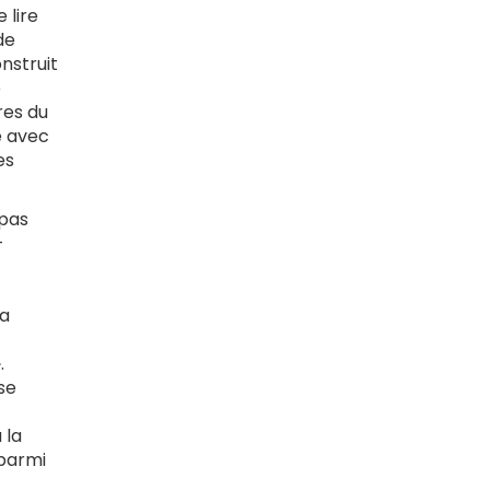
 lire
de
onstruit
e
res du
ee avec
es
 pas
-
la
.
se
 la
 parmi