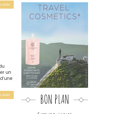
a suite
du
er un
 d’une
BON PLAN
a suite