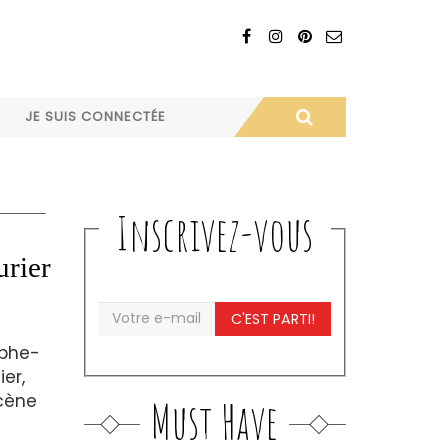
JE SUIS CONNECTÉE
Inscrivez-vous
urier
C'EST PARTI!
ophe-
er,
scène
Must Have