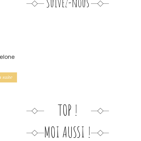
Suivez-nous
celone
a suite
TOP !
MOI AUSSI !