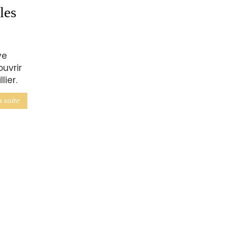
les
ve
uvrir
lier.
a suite