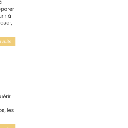
à
éparer
rir à
oser,
a suite
uérir
s, les