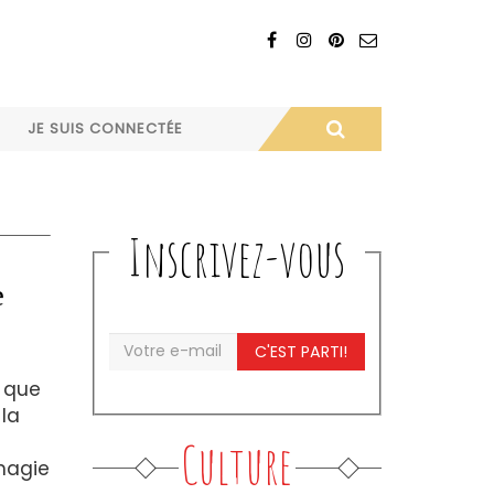
JE SUIS CONNECTÉE
Inscrivez-vous
e
C'EST PARTI!
e que
la
s
Culture
 magie