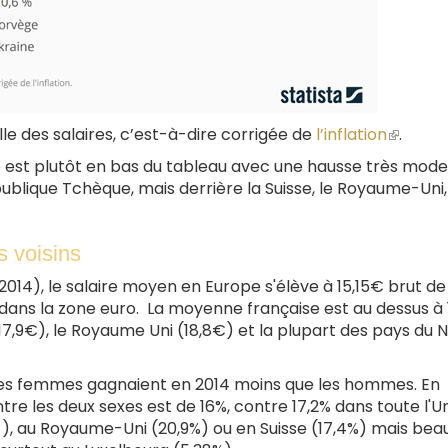
elle des salaires, c’est-à-dire corrigée de
l’inflation
(le
.
lien
 est plutôt en bas du tableau avec une hausse très mode
est
ublique Tchèque, mais derrière la Suisse, le Royaume-Uni,
extern
s voisins
2014), le salaire moyen en Europe s'élève à 15,15€ brut de
 dans la zone euro. La moyenne française est au dessus à 
(17,9€), le Royaume Uni (18,8€) et la plupart des pays du 
, les femmes gagnaient en 2014 moins que les hommes. En
ntre les deux sexes est de 16%, contre 17,2% dans toute l'U
 ), au Royaume-Uni (20,9%) ou en Suisse (17,4%) mais be