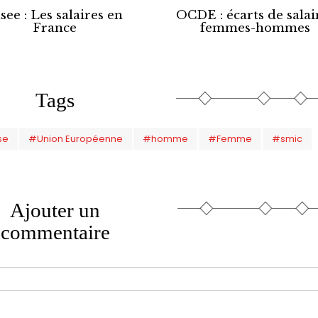
see : Les salaires en
OCDE : écarts de salai
France
femmes-hommes
Tags
se
#Union Européenne
#homme
#Femme
#smic
Ajouter un
commentaire