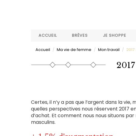
Aller
au
contenu
principal
ACCUEIL
BRÈVES
JE SHOPPE
Accueil
Ma vie de femme
Mon travail
2017 
2017 
Certes, il n’y a pas que l’argent dans la vie
quelles perspectives nous réservent 2017 e
d’achat. Et comment nous nous situons par 
masculins.