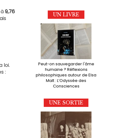
 à
9,76
UN LIVRE
ais
Peut-on sauvegarder l'âme
 loi.
humaine ? Réflexions
s :
philosophiques autour de Elsa
Malt : L’Odyssée des
Consciences
UNE SORTIE