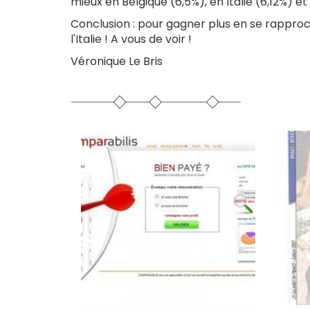
mieux en Belgique (6,5%), en Italie (6,12%) e
Conclusion : pour gagner plus en se rapproch
l'Italie ! A vous de voir !
Véronique Le Bris