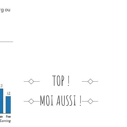
rg ou
TOP !
MOI AUSSI !