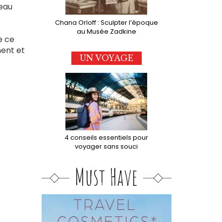
eau
Chana Orloff : Sculpter l’époque
au Musée Zadkine
e ce
ment et
UN VOYAGE
4 conseils essentiels pour
voyager sans souci
Must Have