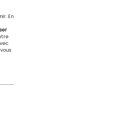
nir. En
ser
otre
avec
 vous