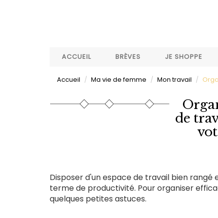
Aller
au
contenu
principal
ACCUEIL
BRÈVES
JE SHOPPE
Accueil
Ma vie de femme
Mon travail
Orga
Organ
de tra
vot
Disposer d'un espace de travail bien rangé 
terme de productivité. Pour organiser effic
quelques petites astuces.