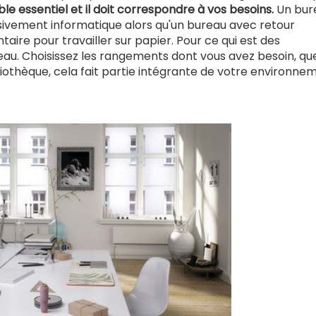
le essentiel et il doit correspondre à vos besoins.
lien
Un bur
usivement informatique alors qu'un bureau avec retour
est
ire pour travailler sur papier. Pour ce qui est des
externe)
eau. Choisissez les rangements dont vous avez besoin, qu
iothèque, cela fait partie intégrante de votre environne