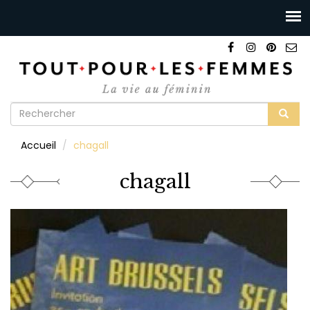
Formulaire
de
Rechercher
Accueil
chagall
recherche
chagall