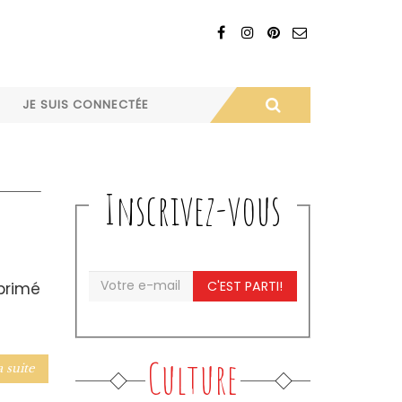
JE SUIS CONNECTÉE
Inscrivez-vous
C'EST PARTI!
mprimé
Culture
a suite