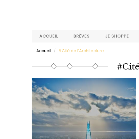
Aller
au
contenu
principal
ACCUEIL
BRÈVES
JE SHOPPE
Accueil
#Cité de l'Architecture
#Cité