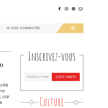
JE SUIS CONNECTÉE
Inscrivez-vous
zo
C'EST PARTI!
cité
ano
, car
Culture
e