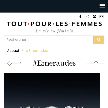
Formulaire
de
Rechercher
Accueil
#Emeraudes
recherche
#Emeraudes