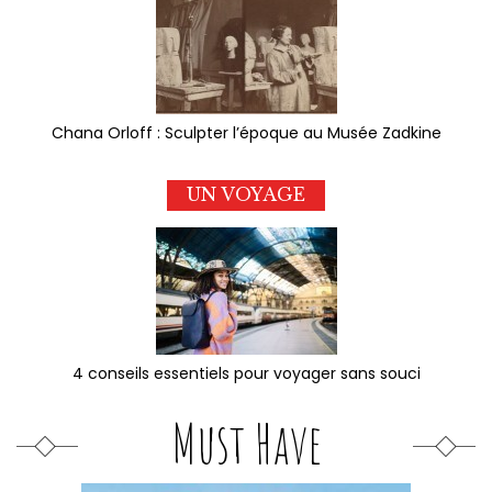
Chana Orloff : Sculpter l’époque au Musée Zadkine
UN VOYAGE
4 conseils essentiels pour voyager sans souci
Must Have