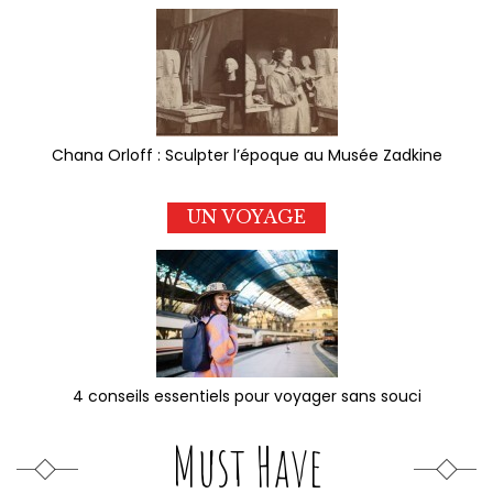
Chana Orloff : Sculpter l’époque au Musée Zadkine
UN VOYAGE
4 conseils essentiels pour voyager sans souci
Must Have