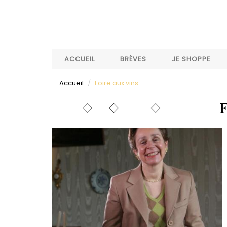
Aller
au
contenu
principal
ACCUEIL
BRÈVES
JE SHOPPE
Accueil
Foire aux vins
F