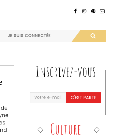
JE SUIS CONNECTÉE
Inscrivez-vous
e
C'EST PARTI!
 de
lyne
es
Culture
and